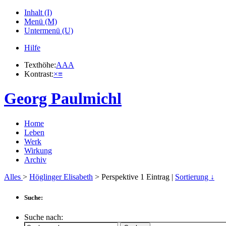
Inhalt (I)
Menü (M)
Untermenü (U)
Hilfe
Texthöhe:
A
A
A
Kontrast:
×
≡
Georg Paulmichl
Home
Leben
Werk
Wirkung
Archiv
Alles
>
Höglinger Elisabeth
> Perspektive
1
Eintrag |
Sortierung ↓
Suche:
Suche nach: