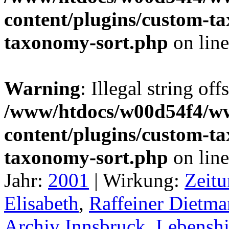
content/plugins/custom-t
taxonomy-sort.php
on lin
Warning
: Illegal string off
/www/htdocs/w00d54f4/w
content/plugins/custom-t
taxonomy-sort.php
on lin
Jahr:
2001
|
Wirkung:
Zeitu
Elisabeth
,
Raffeiner Dietma
Archiv Innsbruck
,
Lebenshi