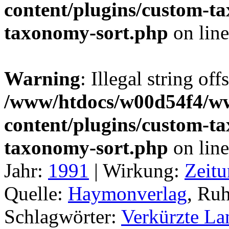
content/plugins/custom-t
taxonomy-sort.php
on lin
Warning
: Illegal string off
/www/htdocs/w00d54f4/w
content/plugins/custom-t
taxonomy-sort.php
on lin
Jahr:
1991
|
Wirkung:
Zeitu
Quelle:
Haymonverlag
, Ru
Schlagwörter:
Verkürzte La