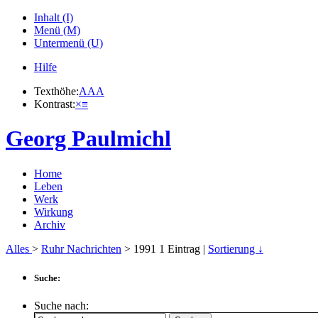
Inhalt (I)
Menü (M)
Untermenü (U)
Hilfe
Texthöhe:
A
A
A
Kontrast:
×
≡
Georg Paulmichl
Home
Leben
Werk
Wirkung
Archiv
Alles
>
Ruhr Nachrichten
> 1991
1
Eintrag |
Sortierung ↓
Suche:
Suche nach: