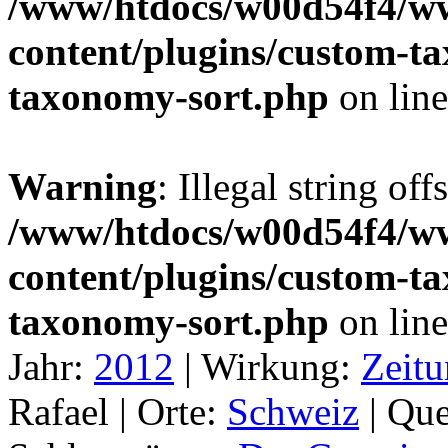
/www/htdocs/w00d54f4/w
content/plugins/custom-t
taxonomy-sort.php
on lin
Warning
: Illegal string off
/www/htdocs/w00d54f4/w
content/plugins/custom-t
taxonomy-sort.php
on lin
Jahr:
2012
|
Wirkung:
Zeitu
Rafael |
Orte:
Schweiz
|
Que