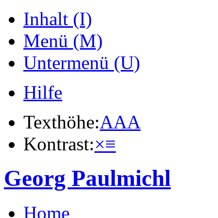
Inhalt (I)
Menü (M)
Untermenü (U)
Hilfe
Texthöhe:
A
A
A
Kontrast:
×
≡
Georg Paulmichl
Home