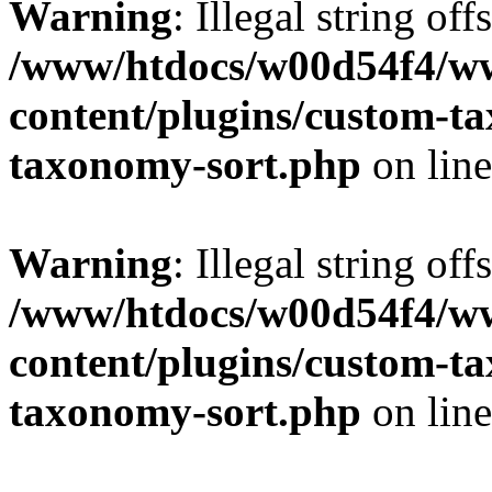
Warning
: Illegal string off
/www/htdocs/w00d54f4/w
content/plugins/custom-t
taxonomy-sort.php
on lin
Warning
: Illegal string off
/www/htdocs/w00d54f4/w
content/plugins/custom-t
taxonomy-sort.php
on lin