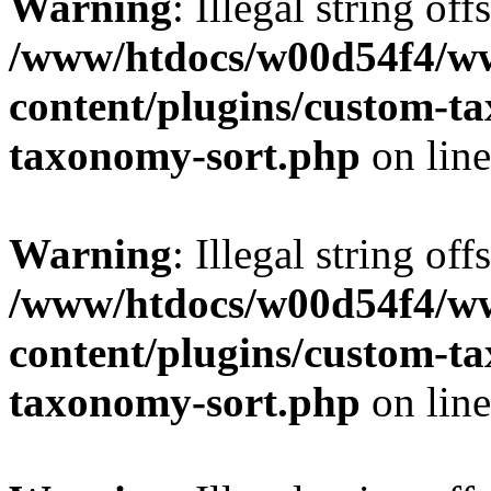
Warning
: Illegal string off
/www/htdocs/w00d54f4/w
content/plugins/custom-t
taxonomy-sort.php
on lin
Warning
: Illegal string off
/www/htdocs/w00d54f4/w
content/plugins/custom-t
taxonomy-sort.php
on lin