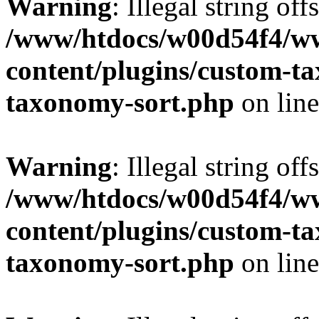
Warning
: Illegal string off
/www/htdocs/w00d54f4/w
content/plugins/custom-t
taxonomy-sort.php
on lin
Warning
: Illegal string off
/www/htdocs/w00d54f4/w
content/plugins/custom-t
taxonomy-sort.php
on lin