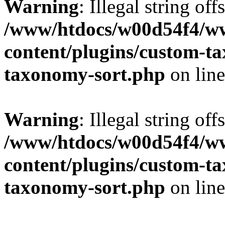
Warning
: Illegal string off
/www/htdocs/w00d54f4/w
content/plugins/custom-t
taxonomy-sort.php
on lin
Warning
: Illegal string off
/www/htdocs/w00d54f4/w
content/plugins/custom-t
taxonomy-sort.php
on lin