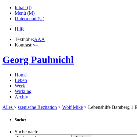
Inhalt (I)
Menü (M)
Untermenü (U)
Hilfe
Texthöhe:
A
A
A
Kontrast:
×
≡
Georg Paulmichl
Home
Leben
Werk
Wirkung
Archiv
Alles
>
szenische Rezitation
>
Wolf Mike
> Lebenshilfe Bamberg
1
E
Suche:
Suche nach: