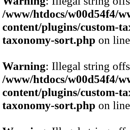
Warning
: Illegal string off
/www/htdocs/w00d54f4/w
content/plugins/custom-t
taxonomy-sort.php
on lin
Warning
: Illegal string off
/www/htdocs/w00d54f4/w
content/plugins/custom-t
taxonomy-sort.php
on lin