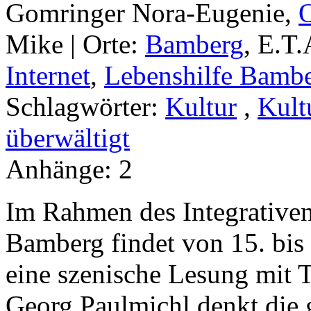
Gomringer Nora-Eugenie,
Mike |
Orte:
Bamberg
, E.T
Internet
,
Lebenshilfe Bamb
Schlagwörter:
Kultur
,
Kult
überwältigt
Anhänge:
2
Im Rahmen des Integrativen
Bamberg findet von 15. bis
eine szenische Lesung mit T
Georg Paulmichl denkt die