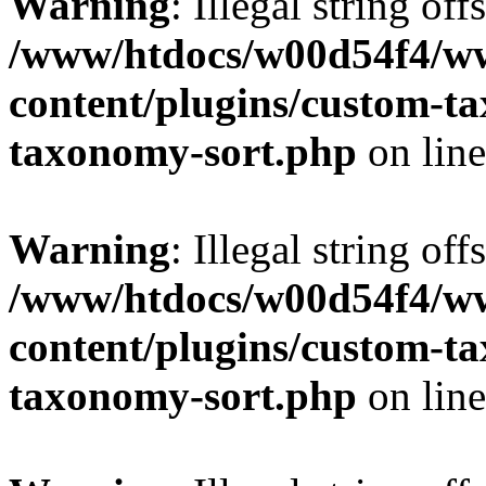
Warning
: Illegal string off
/www/htdocs/w00d54f4/w
content/plugins/custom-t
taxonomy-sort.php
on lin
Warning
: Illegal string off
/www/htdocs/w00d54f4/w
content/plugins/custom-t
taxonomy-sort.php
on lin