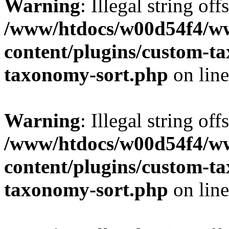
Warning
: Illegal string off
/www/htdocs/w00d54f4/w
content/plugins/custom-t
taxonomy-sort.php
on lin
Warning
: Illegal string off
/www/htdocs/w00d54f4/w
content/plugins/custom-t
taxonomy-sort.php
on lin