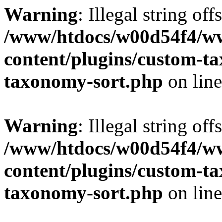
Warning
: Illegal string off
/www/htdocs/w00d54f4/w
content/plugins/custom-t
taxonomy-sort.php
on lin
Warning
: Illegal string off
/www/htdocs/w00d54f4/w
content/plugins/custom-t
taxonomy-sort.php
on lin