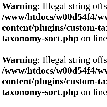
Warning
: Illegal string off
/www/htdocs/w00d54f4/w
content/plugins/custom-t
taxonomy-sort.php
on lin
Warning
: Illegal string off
/www/htdocs/w00d54f4/w
content/plugins/custom-t
taxonomy-sort.php
on lin