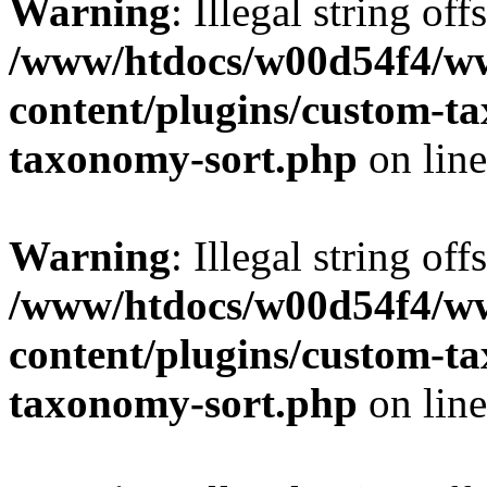
Warning
: Illegal string off
/www/htdocs/w00d54f4/w
content/plugins/custom-t
taxonomy-sort.php
on lin
Warning
: Illegal string off
/www/htdocs/w00d54f4/w
content/plugins/custom-t
taxonomy-sort.php
on lin