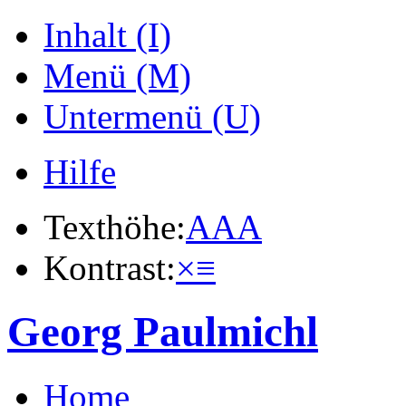
Inhalt (I)
Menü (M)
Untermenü (U)
Hilfe
Texthöhe:
A
A
A
Kontrast:
×
≡
Georg Paulmichl
Home