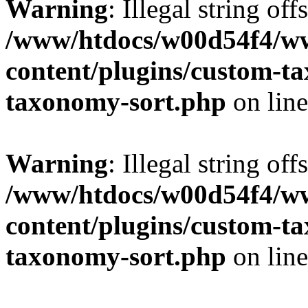
Warning
: Illegal string off
/www/htdocs/w00d54f4/w
content/plugins/custom-t
taxonomy-sort.php
on lin
Warning
: Illegal string off
/www/htdocs/w00d54f4/w
content/plugins/custom-t
taxonomy-sort.php
on lin