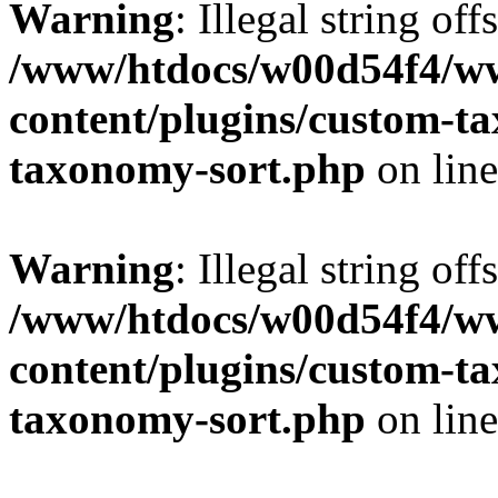
Warning
: Illegal string off
/www/htdocs/w00d54f4/w
content/plugins/custom-t
taxonomy-sort.php
on lin
Warning
: Illegal string off
/www/htdocs/w00d54f4/w
content/plugins/custom-t
taxonomy-sort.php
on lin