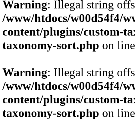
Warning
: Illegal string off
/www/htdocs/w00d54f4/w
content/plugins/custom-t
taxonomy-sort.php
on lin
Warning
: Illegal string off
/www/htdocs/w00d54f4/w
content/plugins/custom-t
taxonomy-sort.php
on lin