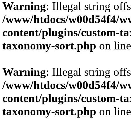
Warning
: Illegal string off
/www/htdocs/w00d54f4/w
content/plugins/custom-t
taxonomy-sort.php
on lin
Warning
: Illegal string off
/www/htdocs/w00d54f4/w
content/plugins/custom-t
taxonomy-sort.php
on lin