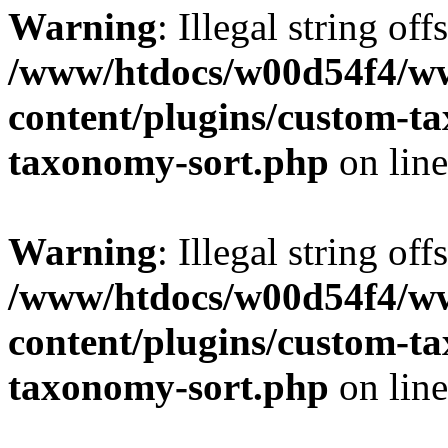
Warning
: Illegal string off
/www/htdocs/w00d54f4/w
content/plugins/custom-t
taxonomy-sort.php
on lin
Warning
: Illegal string off
/www/htdocs/w00d54f4/w
content/plugins/custom-t
taxonomy-sort.php
on lin