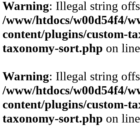
Warning
: Illegal string off
/www/htdocs/w00d54f4/w
content/plugins/custom-t
taxonomy-sort.php
on lin
Warning
: Illegal string off
/www/htdocs/w00d54f4/w
content/plugins/custom-t
taxonomy-sort.php
on lin