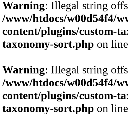
Warning
: Illegal string off
/www/htdocs/w00d54f4/w
content/plugins/custom-t
taxonomy-sort.php
on lin
Warning
: Illegal string off
/www/htdocs/w00d54f4/w
content/plugins/custom-t
taxonomy-sort.php
on lin