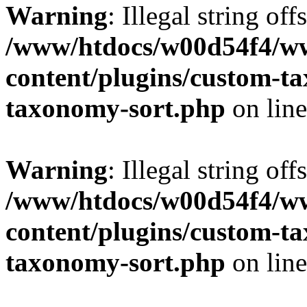
Warning
: Illegal string off
/www/htdocs/w00d54f4/w
content/plugins/custom-t
taxonomy-sort.php
on lin
Warning
: Illegal string off
/www/htdocs/w00d54f4/w
content/plugins/custom-t
taxonomy-sort.php
on lin