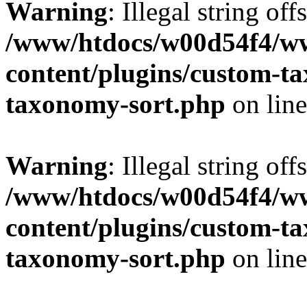
Warning
: Illegal string off
/www/htdocs/w00d54f4/w
content/plugins/custom-t
taxonomy-sort.php
on lin
Warning
: Illegal string off
/www/htdocs/w00d54f4/w
content/plugins/custom-t
taxonomy-sort.php
on lin