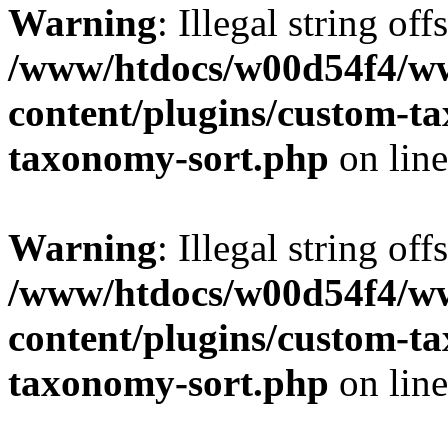
Warning
: Illegal string off
/www/htdocs/w00d54f4/w
content/plugins/custom-t
taxonomy-sort.php
on lin
Warning
: Illegal string off
/www/htdocs/w00d54f4/w
content/plugins/custom-t
taxonomy-sort.php
on lin