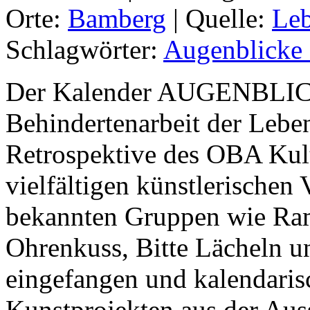
Orte:
Bamberg
|
Quelle:
Leb
Schlagwörter:
Augenblicke
Der Kalender AUGENBLICK
Behindertenarbeit der Lebe
Retrospektive des OBA Kult
vielfältigen künstlerischen 
bekannten Gruppen wie Ra
Ohrenkuss, Bitte Lächeln u
eingefangen und kalendarisc
Kunstprojekten aus der A