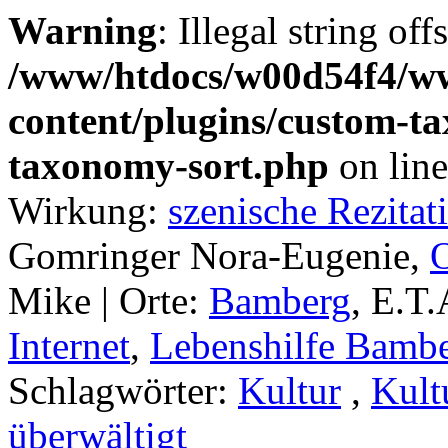
Warning
: Illegal string off
/www/htdocs/w00d54f4/w
content/plugins/custom-t
taxonomy-sort.php
on lin
Wirkung:
szenische Rezitat
Gomringer Nora-Eugenie,
Mike |
Orte:
Bamberg
, E.T
Internet
,
Lebenshilfe Bamb
Schlagwörter:
Kultur
,
Kult
überwältigt