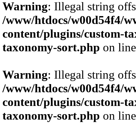
Warning
: Illegal string off
/www/htdocs/w00d54f4/w
content/plugins/custom-t
taxonomy-sort.php
on lin
Warning
: Illegal string off
/www/htdocs/w00d54f4/w
content/plugins/custom-t
taxonomy-sort.php
on lin