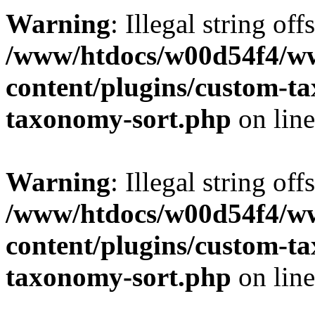
Warning
: Illegal string off
/www/htdocs/w00d54f4/w
content/plugins/custom-t
taxonomy-sort.php
on lin
Warning
: Illegal string off
/www/htdocs/w00d54f4/w
content/plugins/custom-t
taxonomy-sort.php
on lin