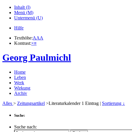
Inhalt (I)
Menü (M)
Untermenü (U)
Hilfe
Texthöhe:
A
A
A
Kontrast:
×
≡
Georg Paulmichl
Home
Leben
Werk
Wirkung
Archiv
Alles
>
Zeitungsartikel
>Literaturkalender
1
Eintrag |
Sortierung ↓
Suche:
Suche nach: