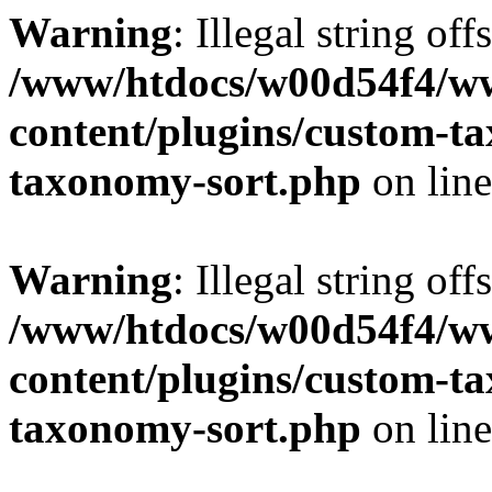
Warning
: Illegal string off
/www/htdocs/w00d54f4/w
content/plugins/custom-t
taxonomy-sort.php
on lin
Warning
: Illegal string off
/www/htdocs/w00d54f4/w
content/plugins/custom-t
taxonomy-sort.php
on lin