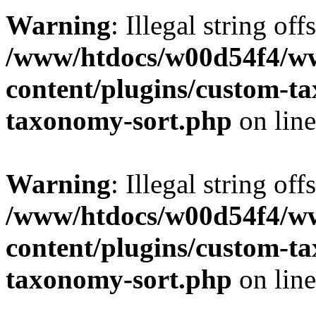
Warning
: Illegal string off
/www/htdocs/w00d54f4/w
content/plugins/custom-t
taxonomy-sort.php
on lin
Warning
: Illegal string off
/www/htdocs/w00d54f4/w
content/plugins/custom-t
taxonomy-sort.php
on lin