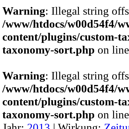
Warning
: Illegal string off
/www/htdocs/w00d54f4/w
content/plugins/custom-t
taxonomy-sort.php
on lin
Warning
: Illegal string off
/www/htdocs/w00d54f4/w
content/plugins/custom-t
taxonomy-sort.php
on lin
Jahr:
2013
|
Wirkung:
Zeitu