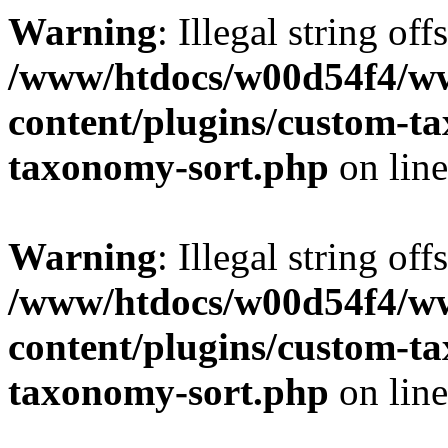
Warning
: Illegal string off
/www/htdocs/w00d54f4/w
content/plugins/custom-t
taxonomy-sort.php
on lin
Warning
: Illegal string off
/www/htdocs/w00d54f4/w
content/plugins/custom-t
taxonomy-sort.php
on lin