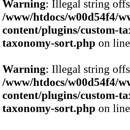
Warning
: Illegal string off
/www/htdocs/w00d54f4/w
content/plugins/custom-t
taxonomy-sort.php
on lin
Warning
: Illegal string off
/www/htdocs/w00d54f4/w
content/plugins/custom-t
taxonomy-sort.php
on lin