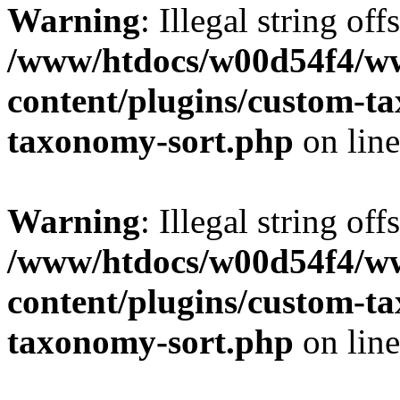
Warning
: Illegal string off
/www/htdocs/w00d54f4/w
content/plugins/custom-t
taxonomy-sort.php
on lin
Warning
: Illegal string off
/www/htdocs/w00d54f4/w
content/plugins/custom-t
taxonomy-sort.php
on lin