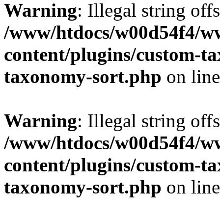
Warning
: Illegal string off
/www/htdocs/w00d54f4/w
content/plugins/custom-t
taxonomy-sort.php
on lin
Warning
: Illegal string off
/www/htdocs/w00d54f4/w
content/plugins/custom-t
taxonomy-sort.php
on lin