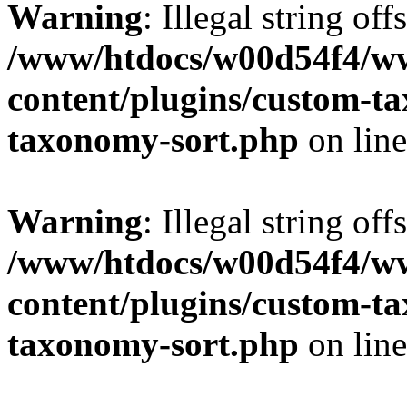
Warning
: Illegal string off
/www/htdocs/w00d54f4/w
content/plugins/custom-t
taxonomy-sort.php
on lin
Warning
: Illegal string off
/www/htdocs/w00d54f4/w
content/plugins/custom-t
taxonomy-sort.php
on lin