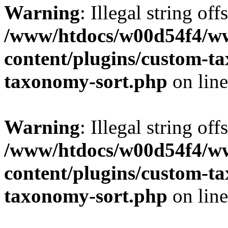
Warning
: Illegal string off
/www/htdocs/w00d54f4/w
content/plugins/custom-t
taxonomy-sort.php
on lin
Warning
: Illegal string off
/www/htdocs/w00d54f4/w
content/plugins/custom-t
taxonomy-sort.php
on lin