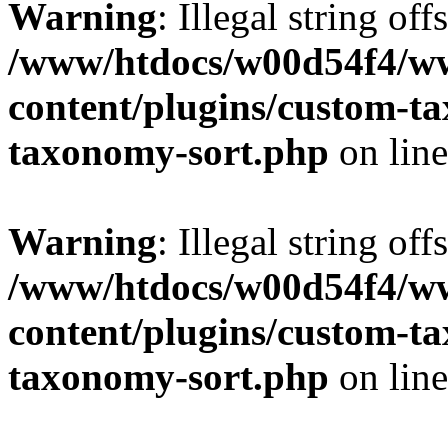
Warning
: Illegal string off
/www/htdocs/w00d54f4/w
content/plugins/custom-t
taxonomy-sort.php
on lin
Warning
: Illegal string off
/www/htdocs/w00d54f4/w
content/plugins/custom-t
taxonomy-sort.php
on lin