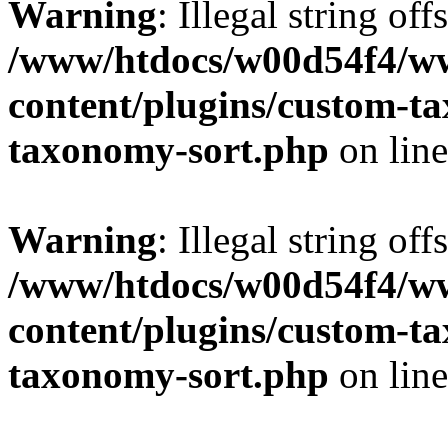
Warning
: Illegal string off
/www/htdocs/w00d54f4/w
content/plugins/custom-t
taxonomy-sort.php
on lin
Warning
: Illegal string off
/www/htdocs/w00d54f4/w
content/plugins/custom-t
taxonomy-sort.php
on lin