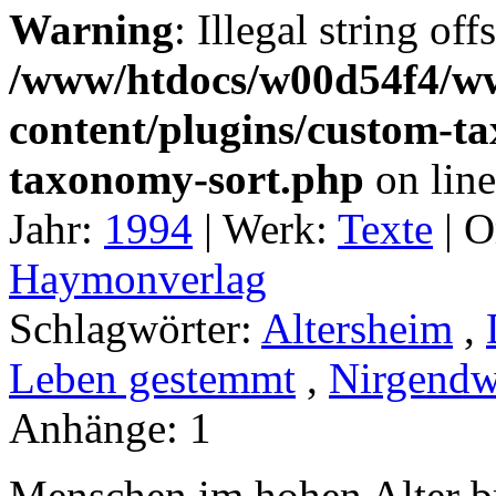
Warning
: Illegal string off
/www/htdocs/w00d54f4/w
content/plugins/custom-t
taxonomy-sort.php
on lin
Jahr:
1994
|
Werk:
Texte
|
O
Haymonverlag
Schlagwörter:
Altersheim
,
Leben gestemmt
,
Nirgend
Anhänge:
1
Menschen im hohen Alter b