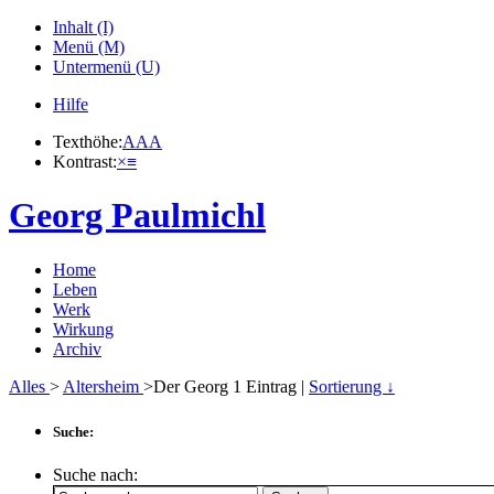
Inhalt (I)
Menü (M)
Untermenü (U)
Hilfe
Texthöhe:
A
A
A
Kontrast:
×
≡
Georg Paulmichl
Home
Leben
Werk
Wirkung
Archiv
Alles
>
Altersheim
>Der Georg
1
Eintrag |
Sortierung ↓
Suche:
Suche nach: