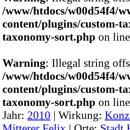
/www/htdocs/w00d54f4/w
content/plugins/custom-t
taxonomy-sort.php
on lin
Warning
: Illegal string off
/www/htdocs/w00d54f4/w
content/plugins/custom-t
taxonomy-sort.php
on lin
Jahr:
2010
|
Wirkung:
Konz
Mitterer Felix
|
Orte:
Stadt