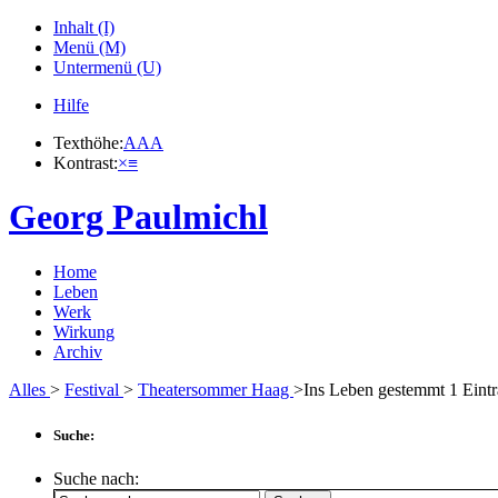
Inhalt (I)
Menü (M)
Untermenü (U)
Hilfe
Texthöhe:
A
A
A
Kontrast:
×
≡
Georg Paulmichl
Home
Leben
Werk
Wirkung
Archiv
Alles
>
Festival
>
Theatersommer Haag
>Ins Leben gestemmt
1
Eintr
Suche:
Suche nach: