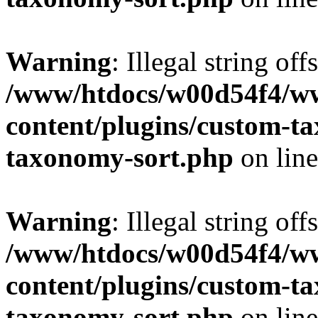
Warning
: Illegal string off
/www/htdocs/w00d54f4/w
content/plugins/custom-t
taxonomy-sort.php
on lin
Warning
: Illegal string off
/www/htdocs/w00d54f4/w
content/plugins/custom-t
taxonomy-sort.php
on lin