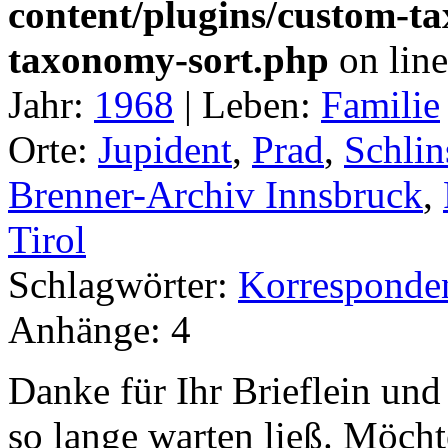
content/plugins/custom-t
taxonomy-sort.php
on lin
Jahr:
1968
|
Leben:
Familie
Orte:
Jupident
,
Prad
,
Schlin
Brenner-Archiv Innsbruck
,
Tirol
Schlagwörter:
Korresponde
Anhänge:
4
Danke für Ihr Brieflein und
so lange warten ließ. Möcht