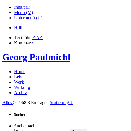
Inhalt (I)
Menü (M)
Untermenü (U)
Hilfe
Texthöhe:
A
A
A
Kontrast:
×
≡
Georg Paulmichl
Home
Leben
Werk
Wirkung
Archiv
Alles
> 1968
3
Einträge |
Sortierung ↓
Suche:
Suche nach: