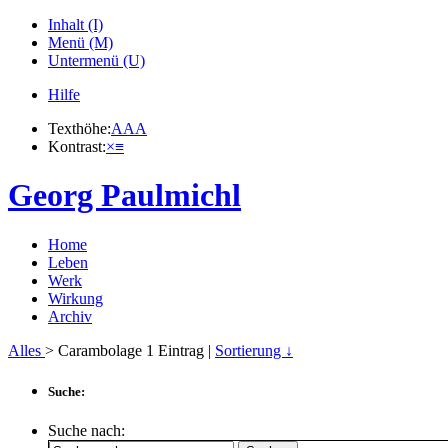
Inhalt (I)
Menü (M)
Untermenü (U)
Hilfe
Texthöhe:
A
A
A
Kontrast:
×
≡
Georg Paulmichl
Home
Leben
Werk
Wirkung
Archiv
Alles
> Carambolage
1
Eintrag |
Sortierung ↓
Suche:
Suche nach: