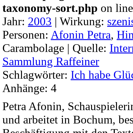
taxonomy-sort.php
on lin
Jahr:
2003
|
Wirkung:
szeni
Personen:
Afonin Petra
,
Hin
Carambolage |
Quelle:
Inter
Sammlung Raffeiner
Schlagwörter:
Ich habe Glü
Anhänge:
4
Petra Afonin, Schauspielerin
und arbeitet in Bochum, be
Beschäftigung mit den Tex