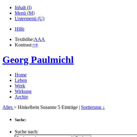
Inhalt (I)
Menü (M)
Untermenü (U)
Hilfe
Texthöhe:
A
A
A
Kontrast:
×
≡
Georg Paulmichl
Home
Leben
Werk
Wirkung
Archiv
Alles
> Hinkelbein Susanne
5
Einträge |
Sortierung ↓
Suche:
Suche nach: