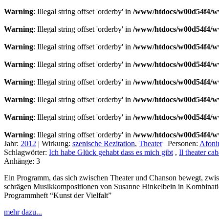
Warning
: Illegal string offset 'orderby' in
/www/htdocs/w00d54f4/ww
Warning
: Illegal string offset 'orderby' in
/www/htdocs/w00d54f4/ww
Warning
: Illegal string offset 'orderby' in
/www/htdocs/w00d54f4/ww
Warning
: Illegal string offset 'orderby' in
/www/htdocs/w00d54f4/ww
Warning
: Illegal string offset 'orderby' in
/www/htdocs/w00d54f4/ww
Warning
: Illegal string offset 'orderby' in
/www/htdocs/w00d54f4/ww
Warning
: Illegal string offset 'orderby' in
/www/htdocs/w00d54f4/ww
Warning
: Illegal string offset 'orderby' in
/www/htdocs/w00d54f4/ww
Jahr:
2012
|
Wirkung:
szenische Rezitation
,
Theater
|
Personen:
Afoni
Schlagwörter:
Ich habe Glück gehabt dass es mich gibt
,
Il theater cab
Anhänge:
3
Ein Programm, das sich zwischen Theater und Chanson bewegt, zwisc
schrägen Musikkompositionen von Susanne Hinkelbein in Kombination 
Programmheft “Kunst der Vielfalt”
mehr dazu...