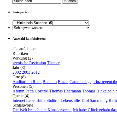
Suchen
Kategorien
Auswahl kombinieren:
alle aufklappen
Rubriken
Wirkung (2)
szenische Rezitation
Theater
Jahr (3)
2002
2003
2012
Orte (8)
Auditorium Roen
Bochum
Bozen
Carambolage
prinz regent th
Personen (5)
Afonin Petra
Goritzki Thomas
Haarmann Thomas
Hinkelbein 
Quelle (4)
Internet
Lebenshilfe Südtirol
Lebenshilfe Tirol
Sammlung Raffe
Schlagworte
Die Welt braucht die Künstlersorten
Ich habe Glück gehabt dass