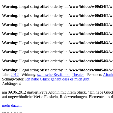
Warning
: Illegal string offset 'orderby' in
/www/htdocs/w00d54f4/ww
Warning
: Illegal string offset 'orderby' in
/www/htdocs/w00d54f4/ww
Warning
: Illegal string offset 'orderby' in
/www/htdocs/w00d54f4/ww
Warning
: Illegal string offset 'orderby' in
/www/htdocs/w00d54f4/ww
Warning
: Illegal string offset 'orderby' in
/www/htdocs/w00d54f4/ww
Warning
: Illegal string offset 'orderby' in
/www/htdocs/w00d54f4/ww
Warning
: Illegal string offset 'orderby' in
/www/htdocs/w00d54f4/ww
Warning
: Illegal string offset 'orderby' in
/www/htdocs/w00d54f4/ww
Jahr:
2012
|
Wirkung:
szenische Rezitation
,
Theater
|
Personen:
Afoni
Schlagwörter:
Ich habe Glück gehabt dass es mich gibt
Anhänge:
4
am 09.06.2012 gastiert Petra Afonin mit ihrem Stück, “Ich habe Glü
auf ungewöhnliche Weise Floskeln, Redewendungen. Elemente aus der
mehr dazu...