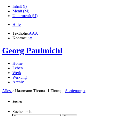
Inhalt (I)
Menü (M)
Untermenü (U)
Hilfe
Texthöhe:
A
A
A
Kontrast:
×
≡
Georg Paulmichl
Home
Leben
Werk
Wirkung
Archiv
Alles
> Haarmann Thomas
1
Eintrag |
Sortierung ↓
Suche:
Suche nach: