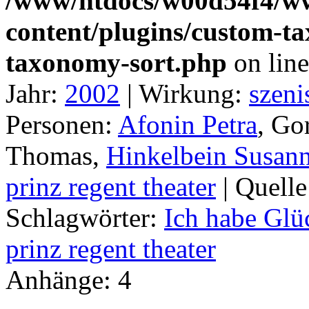
/www/htdocs/w00d54f4/w
content/plugins/custom-t
taxonomy-sort.php
on lin
Jahr:
2002
|
Wirkung:
szeni
Personen:
Afonin Petra
, Go
Thomas,
Hinkelbein Susan
prinz regent theater
|
Quell
Schlagwörter:
Ich habe Glü
prinz regent theater
Anhänge:
4