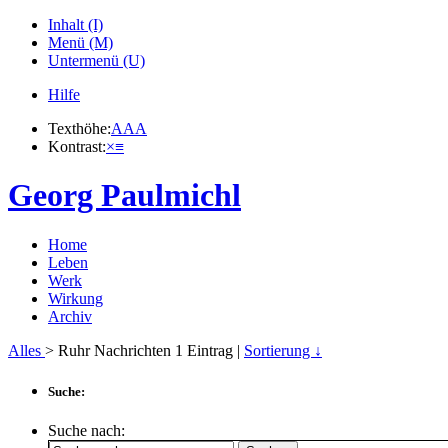
Inhalt (I)
Menü (M)
Untermenü (U)
Hilfe
Texthöhe:
A
A
A
Kontrast:
×
≡
Georg Paulmichl
Home
Leben
Werk
Wirkung
Archiv
Alles
> Ruhr Nachrichten
1
Eintrag |
Sortierung ↓
Suche:
Suche nach: