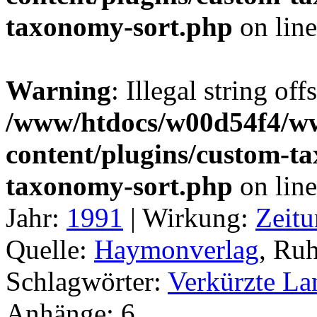
taxonomy-sort.php
on lin
Warning
: Illegal string off
/www/htdocs/w00d54f4/w
content/plugins/custom-t
taxonomy-sort.php
on lin
Jahr:
1991
|
Wirkung:
Zeitu
Quelle:
Haymonverlag
, Ru
Schlagwörter:
Verkürzte La
Anhänge:
6