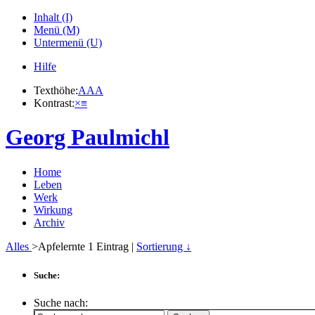
Inhalt (I)
Menü (M)
Untermenü (U)
Hilfe
Texthöhe:
A
A
A
Kontrast:
×
≡
Georg Paulmichl
Home
Leben
Werk
Wirkung
Archiv
Alles
>Apfelernte
1
Eintrag |
Sortierung ↓
Suche:
Suche nach: