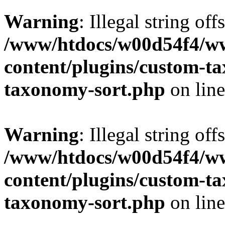
Warning
: Illegal string off
/www/htdocs/w00d54f4/w
content/plugins/custom-t
taxonomy-sort.php
on lin
Warning
: Illegal string off
/www/htdocs/w00d54f4/w
content/plugins/custom-t
taxonomy-sort.php
on lin