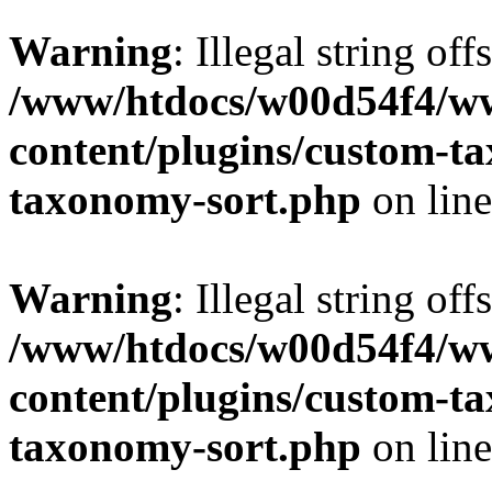
Warning
: Illegal string off
/www/htdocs/w00d54f4/w
content/plugins/custom-t
taxonomy-sort.php
on lin
Warning
: Illegal string off
/www/htdocs/w00d54f4/w
content/plugins/custom-t
taxonomy-sort.php
on lin