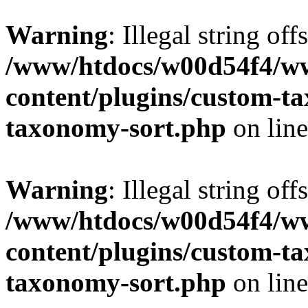
Warning
: Illegal string off
/www/htdocs/w00d54f4/w
content/plugins/custom-t
taxonomy-sort.php
on lin
Warning
: Illegal string off
/www/htdocs/w00d54f4/w
content/plugins/custom-t
taxonomy-sort.php
on lin