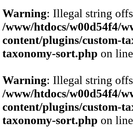
Warning
: Illegal string off
/www/htdocs/w00d54f4/w
content/plugins/custom-t
taxonomy-sort.php
on lin
Warning
: Illegal string off
/www/htdocs/w00d54f4/w
content/plugins/custom-t
taxonomy-sort.php
on lin