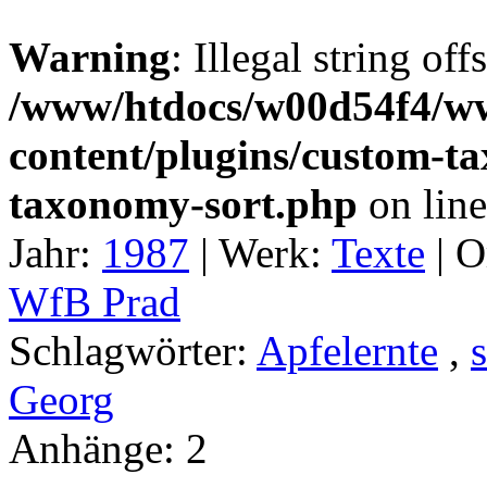
Warning
: Illegal string off
/www/htdocs/w00d54f4/w
content/plugins/custom-t
taxonomy-sort.php
on lin
Jahr:
1987
|
Werk:
Texte
|
O
WfB Prad
Schlagwörter:
Apfelernte
,
Georg
Anhänge:
2