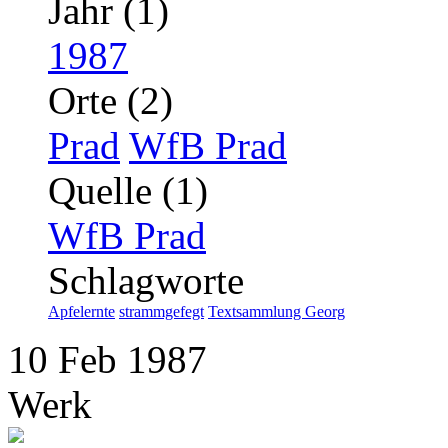
Jahr (1)
1987
Orte (2)
Prad
WfB Prad
Quelle (1)
WfB Prad
Schlagworte
Apfelernte
strammgefegt
Textsammlung Georg
10
Feb
1987
Werk