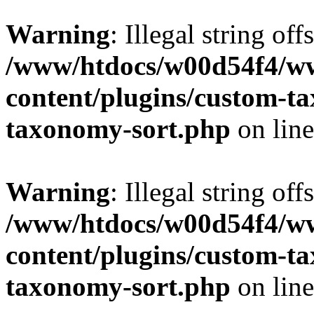
Warning
: Illegal string off
/www/htdocs/w00d54f4/w
content/plugins/custom-t
taxonomy-sort.php
on lin
Warning
: Illegal string off
/www/htdocs/w00d54f4/w
content/plugins/custom-t
taxonomy-sort.php
on lin