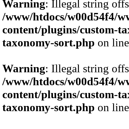
Warning
: Illegal string off
/www/htdocs/w00d54f4/w
content/plugins/custom-t
taxonomy-sort.php
on lin
Warning
: Illegal string off
/www/htdocs/w00d54f4/w
content/plugins/custom-t
taxonomy-sort.php
on lin