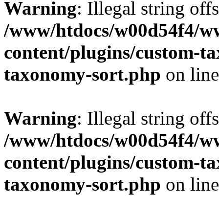
Warning
: Illegal string off
/www/htdocs/w00d54f4/w
content/plugins/custom-t
taxonomy-sort.php
on lin
Warning
: Illegal string off
/www/htdocs/w00d54f4/w
content/plugins/custom-t
taxonomy-sort.php
on lin