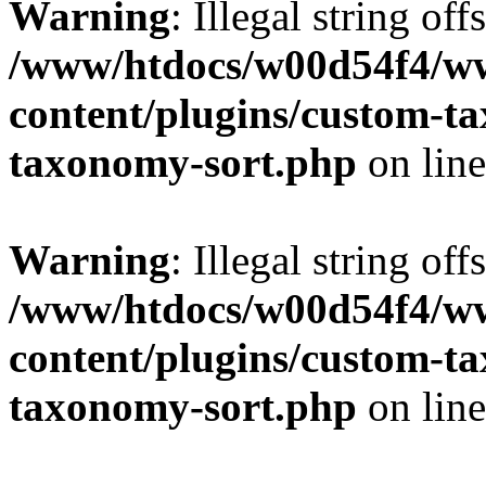
Warning
: Illegal string off
/www/htdocs/w00d54f4/w
content/plugins/custom-t
taxonomy-sort.php
on lin
Warning
: Illegal string off
/www/htdocs/w00d54f4/w
content/plugins/custom-t
taxonomy-sort.php
on lin