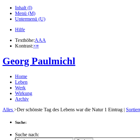
Inhalt (I)
Menü (M)
Untermenü (U)
Hilfe
Texthöhe:
A
A
A
Kontrast:
×
≡
Georg Paulmichl
Home
Leben
Werk
Wirkung
Archiv
Alles
>Der schönste Tag des Lebens war die Natur
1
Eintrag |
Sortie
Suche:
Suche nach: