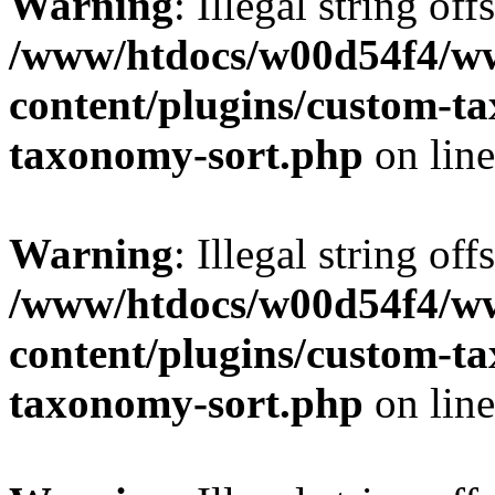
Warning
: Illegal string off
/www/htdocs/w00d54f4/w
content/plugins/custom-t
taxonomy-sort.php
on lin
Warning
: Illegal string off
/www/htdocs/w00d54f4/w
content/plugins/custom-t
taxonomy-sort.php
on lin