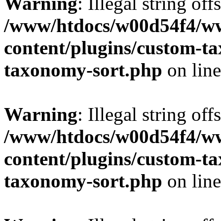
Warning
: Illegal string off
/www/htdocs/w00d54f4/w
content/plugins/custom-t
taxonomy-sort.php
on lin
Warning
: Illegal string off
/www/htdocs/w00d54f4/w
content/plugins/custom-t
taxonomy-sort.php
on lin