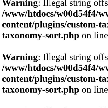
Warning
: Illegal string off
/www/htdocs/w00d54f4/w
content/plugins/custom-t
taxonomy-sort.php
on lin
Warning
: Illegal string off
/www/htdocs/w00d54f4/w
content/plugins/custom-t
taxonomy-sort.php
on lin