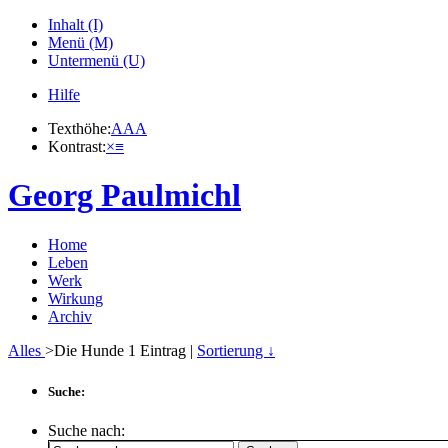
Inhalt (I)
Menü (M)
Untermenü (U)
Hilfe
Texthöhe:
A
A
A
Kontrast:
×
≡
Georg Paulmichl
Home
Leben
Werk
Wirkung
Archiv
Alles
>Die Hunde
1
Eintrag |
Sortierung ↓
Suche:
Suche nach: