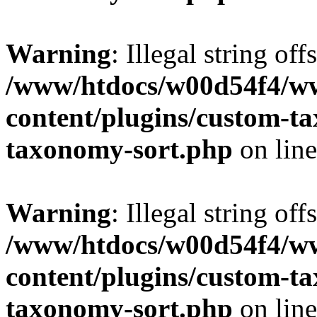
Warning
: Illegal string off
/www/htdocs/w00d54f4/w
content/plugins/custom-t
taxonomy-sort.php
on lin
Warning
: Illegal string off
/www/htdocs/w00d54f4/w
content/plugins/custom-t
taxonomy-sort.php
on lin