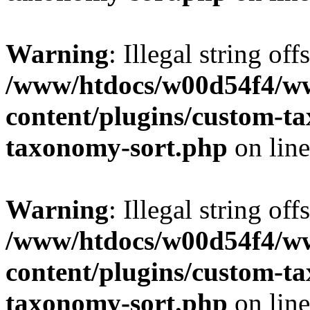
Warning
: Illegal string off
/www/htdocs/w00d54f4/w
content/plugins/custom-t
taxonomy-sort.php
on lin
Warning
: Illegal string off
/www/htdocs/w00d54f4/w
content/plugins/custom-t
taxonomy-sort.php
on lin