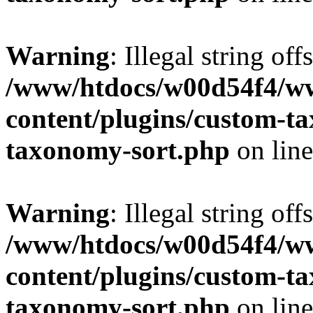
Warning
: Illegal string off
/www/htdocs/w00d54f4/w
content/plugins/custom-t
taxonomy-sort.php
on lin
Warning
: Illegal string off
/www/htdocs/w00d54f4/w
content/plugins/custom-t
taxonomy-sort.php
on lin