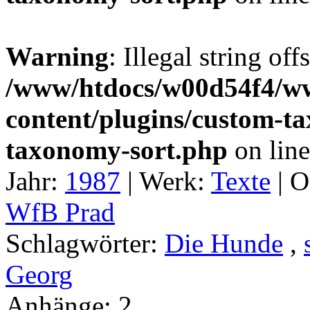
Warning
: Illegal string off
/www/htdocs/w00d54f4/w
content/plugins/custom-t
taxonomy-sort.php
on lin
Jahr:
1987
|
Werk:
Texte
|
O
WfB Prad
Schlagwörter:
Die Hunde
,
Georg
Anhänge:
2