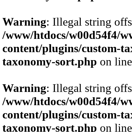
Warning
: Illegal string off
/www/htdocs/w00d54f4/w
content/plugins/custom-t
taxonomy-sort.php
on lin
Warning
: Illegal string off
/www/htdocs/w00d54f4/w
content/plugins/custom-t
taxonomy-sort.php
on lin