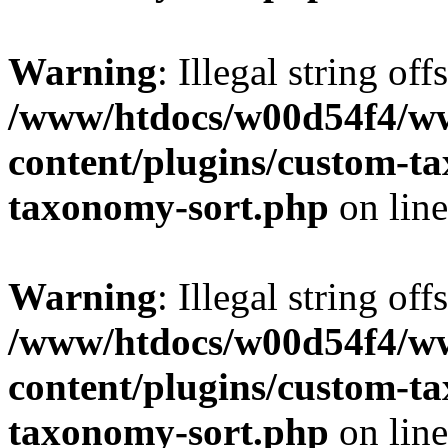
Warning
: Illegal string off
/www/htdocs/w00d54f4/w
content/plugins/custom-t
taxonomy-sort.php
on lin
Warning
: Illegal string off
/www/htdocs/w00d54f4/w
content/plugins/custom-t
taxonomy-sort.php
on lin