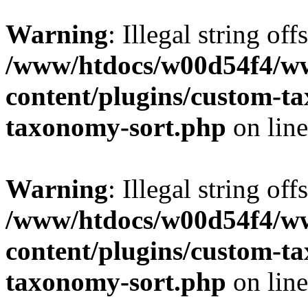
Warning
: Illegal string off
/www/htdocs/w00d54f4/w
content/plugins/custom-t
taxonomy-sort.php
on lin
Warning
: Illegal string off
/www/htdocs/w00d54f4/w
content/plugins/custom-t
taxonomy-sort.php
on lin