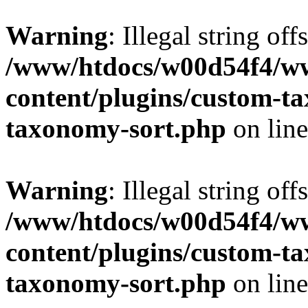
Warning
: Illegal string off
/www/htdocs/w00d54f4/w
content/plugins/custom-t
taxonomy-sort.php
on lin
Warning
: Illegal string off
/www/htdocs/w00d54f4/w
content/plugins/custom-t
taxonomy-sort.php
on lin