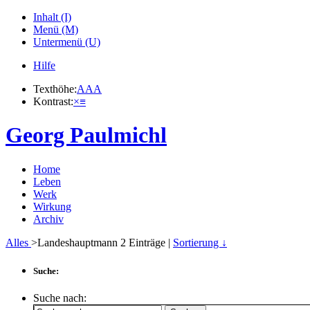
Inhalt (I)
Menü (M)
Untermenü (U)
Hilfe
Texthöhe:
A
A
A
Kontrast:
×
≡
Georg Paulmichl
Home
Leben
Werk
Wirkung
Archiv
Alles
>Landeshauptmann
2
Einträge |
Sortierung ↓
Suche:
Suche nach: