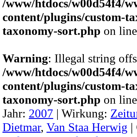
/www/htdocs/w00d54f4/w
content/plugins/custom-t
taxonomy-sort.php
on lin
Warning
: Illegal string off
/www/htdocs/w00d54f4/w
content/plugins/custom-t
taxonomy-sort.php
on lin
Jahr:
2007
|
Wirkung:
Zeitu
Dietmar
,
Van Staa Herwig
|