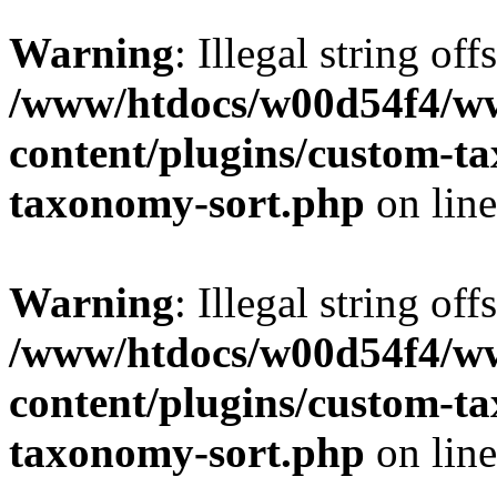
Warning
: Illegal string off
/www/htdocs/w00d54f4/w
content/plugins/custom-t
taxonomy-sort.php
on lin
Warning
: Illegal string off
/www/htdocs/w00d54f4/w
content/plugins/custom-t
taxonomy-sort.php
on lin