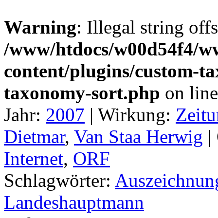
Warning
: Illegal string off
/www/htdocs/w00d54f4/w
content/plugins/custom-t
taxonomy-sort.php
on lin
Jahr:
2007
|
Wirkung:
Zeitu
Dietmar
,
Van Staa Herwig
|
Internet
,
ORF
Schlagwörter:
Auszeichnun
Landeshauptmann