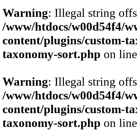
Warning
: Illegal string off
/www/htdocs/w00d54f4/w
content/plugins/custom-t
taxonomy-sort.php
on lin
Warning
: Illegal string off
/www/htdocs/w00d54f4/w
content/plugins/custom-t
taxonomy-sort.php
on lin