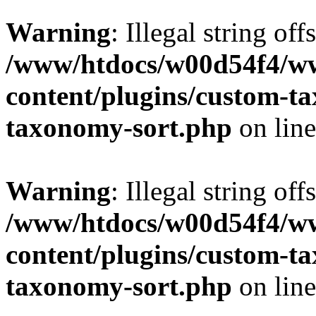
Warning
: Illegal string off
/www/htdocs/w00d54f4/w
content/plugins/custom-t
taxonomy-sort.php
on lin
Warning
: Illegal string off
/www/htdocs/w00d54f4/w
content/plugins/custom-t
taxonomy-sort.php
on lin