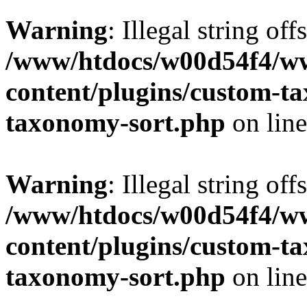
Warning
: Illegal string off
/www/htdocs/w00d54f4/w
content/plugins/custom-t
taxonomy-sort.php
on lin
Warning
: Illegal string off
/www/htdocs/w00d54f4/w
content/plugins/custom-t
taxonomy-sort.php
on lin