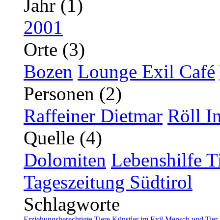
Jahr (1)
2001
Orte (3)
Bozen
Lounge Exil Café
Personen (2)
Raffeiner Dietmar
Röll I
Quelle (4)
Dolomiten
Lebenshilfe T
Tageszeitung Südtirol
Schlagworte
Erziehungsberechtigte Tiere
Künstler im Exil
Mensch und Tier