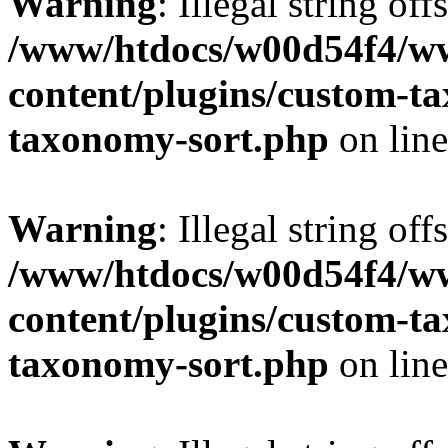
Warning
: Illegal string off
/www/htdocs/w00d54f4/w
content/plugins/custom-t
taxonomy-sort.php
on lin
Warning
: Illegal string off
/www/htdocs/w00d54f4/w
content/plugins/custom-t
taxonomy-sort.php
on lin