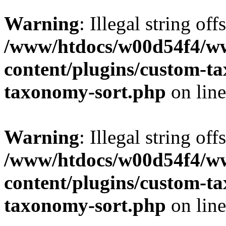
Warning
: Illegal string off
/www/htdocs/w00d54f4/w
content/plugins/custom-t
taxonomy-sort.php
on lin
Warning
: Illegal string off
/www/htdocs/w00d54f4/w
content/plugins/custom-t
taxonomy-sort.php
on lin