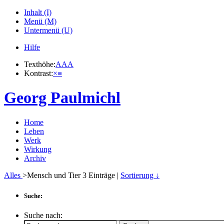
Inhalt (I)
Menü (M)
Untermenü (U)
Hilfe
Texthöhe:
A
A
A
Kontrast:
×
≡
Georg Paulmichl
Home
Leben
Werk
Wirkung
Archiv
Alles
>Mensch und Tier
3
Einträge |
Sortierung ↓
Suche:
Suche nach: