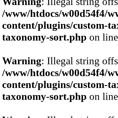
Warning
: Illegal string off
/www/htdocs/w00d54f4/w
content/plugins/custom-t
taxonomy-sort.php
on lin
Warning
: Illegal string off
/www/htdocs/w00d54f4/w
content/plugins/custom-t
taxonomy-sort.php
on lin