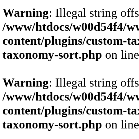
Warning
: Illegal string off
/www/htdocs/w00d54f4/w
content/plugins/custom-t
taxonomy-sort.php
on lin
Warning
: Illegal string off
/www/htdocs/w00d54f4/w
content/plugins/custom-t
taxonomy-sort.php
on lin