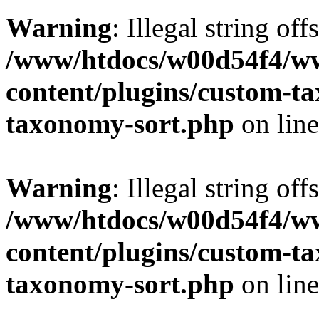
Warning
: Illegal string off
/www/htdocs/w00d54f4/w
content/plugins/custom-t
taxonomy-sort.php
on lin
Warning
: Illegal string off
/www/htdocs/w00d54f4/w
content/plugins/custom-t
taxonomy-sort.php
on lin