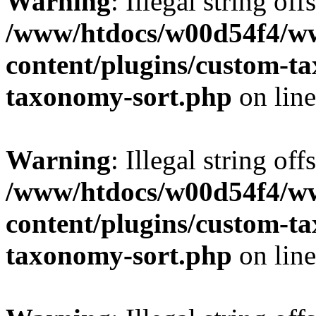
Warning
: Illegal string off
/www/htdocs/w00d54f4/w
content/plugins/custom-t
taxonomy-sort.php
on lin
Warning
: Illegal string off
/www/htdocs/w00d54f4/w
content/plugins/custom-t
taxonomy-sort.php
on lin