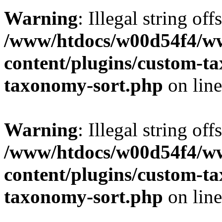
Warning
: Illegal string off
/www/htdocs/w00d54f4/w
content/plugins/custom-t
taxonomy-sort.php
on lin
Warning
: Illegal string off
/www/htdocs/w00d54f4/w
content/plugins/custom-t
taxonomy-sort.php
on lin