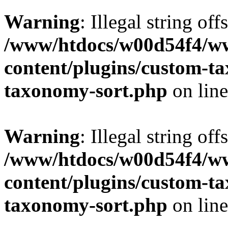
Warning
: Illegal string off
/www/htdocs/w00d54f4/w
content/plugins/custom-t
taxonomy-sort.php
on lin
Warning
: Illegal string off
/www/htdocs/w00d54f4/w
content/plugins/custom-t
taxonomy-sort.php
on lin