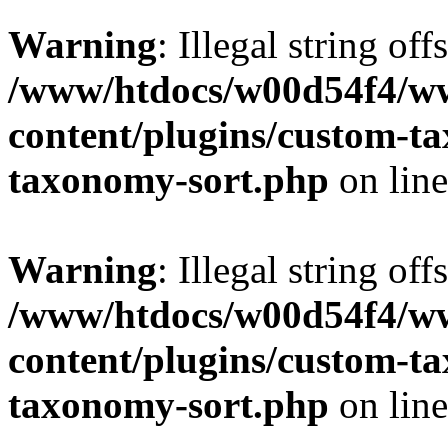
Warning
: Illegal string off
/www/htdocs/w00d54f4/w
content/plugins/custom-t
taxonomy-sort.php
on lin
Warning
: Illegal string off
/www/htdocs/w00d54f4/w
content/plugins/custom-t
taxonomy-sort.php
on lin