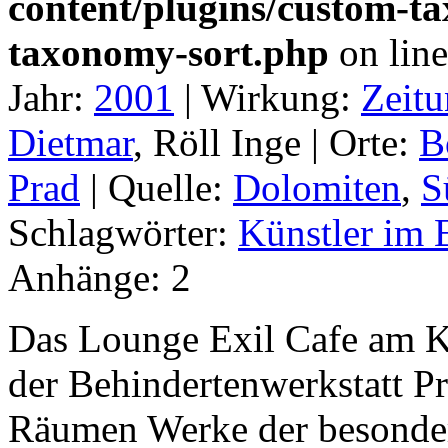
content/plugins/custom-t
taxonomy-sort.php
on lin
Jahr:
2001
|
Wirkung:
Zeitu
Dietmar
, Röll Inge |
Orte:
B
Prad
|
Quelle:
Dolomiten
,
S
Schlagwörter:
Künstler im 
Anhänge:
2
Das Lounge Exil Cafe am Ko
der Behindertenwerkstatt Pr
Räumen Werke der besonder