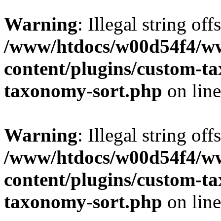
Warning
: Illegal string off
/www/htdocs/w00d54f4/w
content/plugins/custom-t
taxonomy-sort.php
on lin
Warning
: Illegal string off
/www/htdocs/w00d54f4/w
content/plugins/custom-t
taxonomy-sort.php
on lin