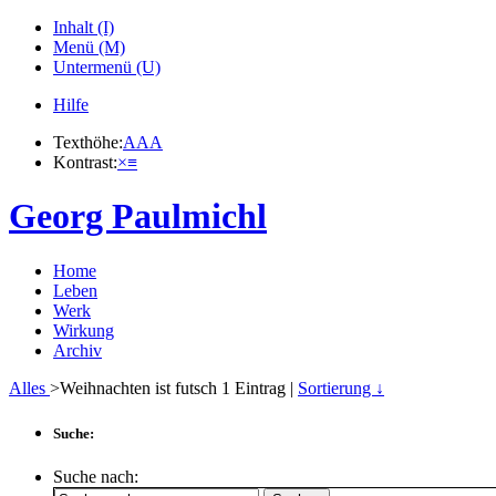
Inhalt (I)
Menü (M)
Untermenü (U)
Hilfe
Texthöhe:
A
A
A
Kontrast:
×
≡
Georg Paulmichl
Home
Leben
Werk
Wirkung
Archiv
Alles
>Weihnachten ist futsch
1
Eintrag |
Sortierung ↓
Suche:
Suche nach: