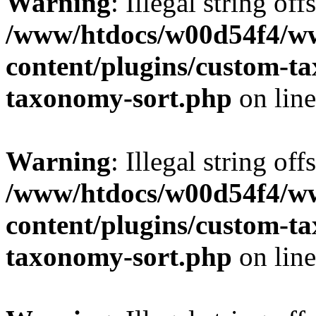
Warning
: Illegal string off
/www/htdocs/w00d54f4/w
content/plugins/custom-t
taxonomy-sort.php
on lin
Warning
: Illegal string off
/www/htdocs/w00d54f4/w
content/plugins/custom-t
taxonomy-sort.php
on lin