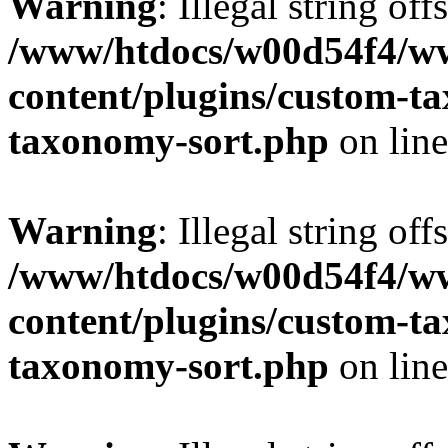
Warning
: Illegal string off
/www/htdocs/w00d54f4/w
content/plugins/custom-t
taxonomy-sort.php
on lin
Warning
: Illegal string off
/www/htdocs/w00d54f4/w
content/plugins/custom-t
taxonomy-sort.php
on lin