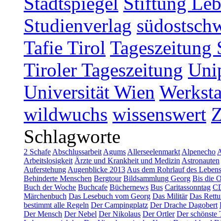
Stadtspiegel
Stiftung Leb
Studienverlag
südostschw
Tafie Tirol
Tageszeitung 
Tiroler Tageszeitung
Uni
Universität Wien
Werksta
wildwuchs
wissenswert
Schlagworte
2 Schafe
Abschlussarbeit
Agums
Allerseelenmarkt
Alpenecho
A
Arbeitslosigkeit
Ärzte und Krankheit und Medizin
Astronauten
Auferstehung
Augenblicke 2013
Aus dem Rohrlauf des Leben
Behinderte Menschen
Bergtour
Bildsammlung Georg
Bis die 
Buch der Woche
Buchcafe
Büchernews
Bus
Caritassonntag
C
Märchenbuch
Das Lesebuch vom Georg
Das Militär
Das Rettu
bestimmt alle Regeln
Der Campingplatz
Der Drache Dagobert
Der Mensch
Der Nebel
Der Nikolaus
Der Ortler
Der schönste 