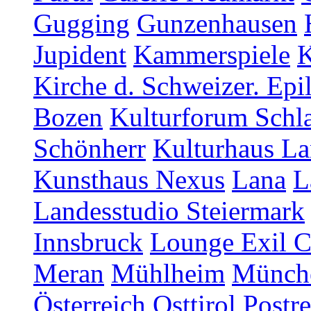
Gugging
Gunzenhausen
Jupident
Kammerspiele
K
Kirche d. Schweizer. Epi
Bozen
Kulturforum Schl
Schönherr
Kulturhaus La
Kunsthaus Nexus
Lana
L
Landesstudio Steiermark
Innsbruck
Lounge Exil C
Meran
Mühlheim
Münch
Österreich
Osttirol
Postr