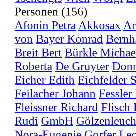
Personen (156)
Afonin Petra
Akkosax
An
von
Bayer Konrad
Bernh
Breit Bert
Bürkle Michae
Roberta
De Gruyter
Donn
Eicher Edith
Eichfelder 
Feilacher Johann
Fessler
Fleissner Richard
Flisch 
Rudi
GmbH
Gölzenleucht
Nora-Eugenie
Gorfer Le