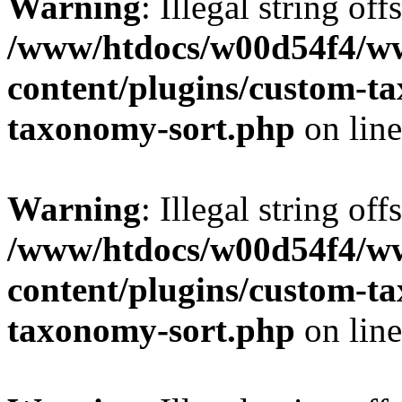
Warning
: Illegal string off
/www/htdocs/w00d54f4/w
content/plugins/custom-t
taxonomy-sort.php
on lin
Warning
: Illegal string off
/www/htdocs/w00d54f4/w
content/plugins/custom-t
taxonomy-sort.php
on lin