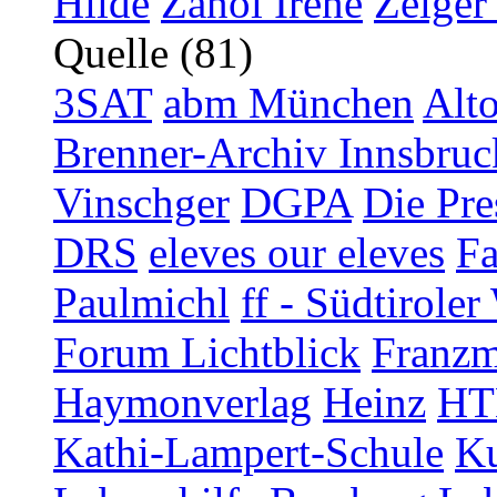
Hilde
Zanol Irene
Zelger
Quelle (81)
3SAT
abm München
Alt
Brenner-Archiv Innsbruc
Vinschger
DGPA
Die Pre
DRS
eleves our eleves
Fa
Paulmichl
ff - Südtirol
Forum Lichtblick
Franzm
Haymonverlag
Heinz
HT
Kathi-Lampert-Schule
Ku