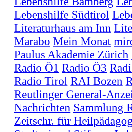
Lebenshilfe Bamberg
Leb
Lebenshilfe Südtirol
Lebe
Literaturhaus am Inn
Lit
Marabo
Mein Monat
mir
Paulus Akademie Zürich
Radio Ö1
Radio Ö3
Radi
Radio Tirol
RAI Bozen
R
Reutlinger General-Anze
Nachrichten
Sammlung R
Zeitschr. für Heilpädago