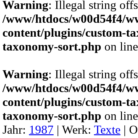
Warning
: Illegal string off
/www/htdocs/w00d54f4/w
content/plugins/custom-t
taxonomy-sort.php
on lin
Warning
: Illegal string off
/www/htdocs/w00d54f4/w
content/plugins/custom-t
taxonomy-sort.php
on lin
Jahr:
1987
|
Werk:
Texte
|
O