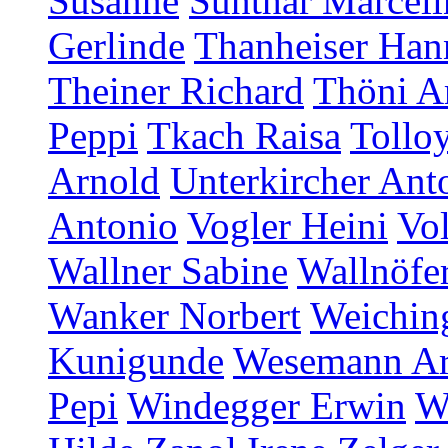
Susanne
Sunthar Marceli
Gerlinde
Thanheiser Han
Theiner Richard
Thöni A
Peppi
Tkach Raisa
Tollo
Arnold
Unterkircher Ant
Antonio
Vogler Heini
Vol
Wallner Sabine
Wallnöfer
Wanker Norbert
Weichin
Kunigunde
Wesemann A
Pepi
Windegger Erwin
W