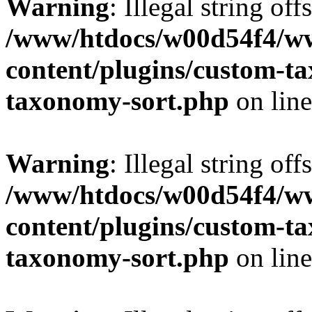
Warning
: Illegal string off
/www/htdocs/w00d54f4/w
content/plugins/custom-t
taxonomy-sort.php
on lin
Warning
: Illegal string off
/www/htdocs/w00d54f4/w
content/plugins/custom-t
taxonomy-sort.php
on lin