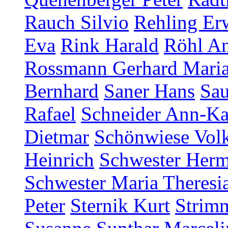
Rauch Silvio
Rehling Er
Eva
Rink Harald
Röhl An
Rossmann Gerhard Mari
Bernhard
Saner Hans
Sau
Rafael
Schneider Ann-Ka
Dietmar
Schönwiese Vol
Heinrich
Schwester Herm
Schwester Maria Theresia
Peter
Sternik Kurt
Strim