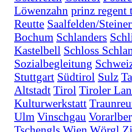
Löwenzahn
prinz regent 
Reutte
Saalfelden/Steine
Bochum
Schlanders
Schl
Kastelbell
Schloss Schla
Sozialbegleitung
Schwei
Stuttgart
Südtirol
Sulz
T
Altstadt
Tirol
Tiroler Lan
Kulturwerkstatt
Traunreu
Ulm
Vinschgau
Vorarlbe
Tschengls
Wien
Wörgl
Z