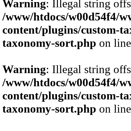
Warning
: Illegal string off
/www/htdocs/w00d54f4/w
content/plugins/custom-t
taxonomy-sort.php
on lin
Warning
: Illegal string off
/www/htdocs/w00d54f4/w
content/plugins/custom-t
taxonomy-sort.php
on lin