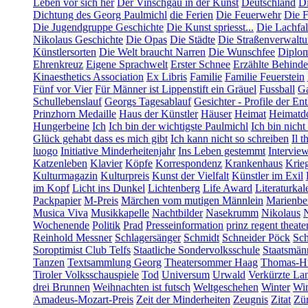
Leben vor sich her
Der Vinschgau in der Kunst
Deutschland
Di
Dichtung des Georg Paulmichl
die Ferien
Die Feuerwehr
Die F
Die Jugendgruppe Geschichte
Die Kunst spriesst...
Die Lachfal
Nikolaus Geschichte
Die Opas
Die Städte
Die Straßenverwalt
Künstlersorten
Die Welt braucht Narren
Die Wunschfee
Diplom
Ehrenkreuz
Eigene Sprachwelt
Erster Schnee
Erzählte Behind
Kinaesthetics Association
Ex Libris
Familie
Familie Feuerstein
Fünf vor Vier
Für Männer ist Lippenstift ein Gräuel
Fussball
Ga
Schullebenslauf
Georgs Tagesablauf
Gesichter - Profile der En
Prinzhorn Medaille
Haus der Künstler
Häuser
Heimat
Heimatd
Hungerbeine
Ich
Ich bin der wichtigste Paulmichl
Ich bin nicht
Glück gehabt dass es mich gibt
Ich kann nicht so schreiben
Il t
luogo
Initiative Minderheitenjahr
Ins Leben gestemmt
Intervie
Katzenleben
Klavier
Köpfe
Korrespondenz
Krankenhaus
Krie
Kulturmagazin
Kulturpreis
Kunst der Vielfalt
Künstler im Exil
im Kopf
Licht ins Dunkel
Lichtenberg
Life Award
Literaturkal
Packpapier
M-Preis
Märchen vom mutigen Männlein
Marienbe
Musica Viva
Musikkapelle
Nachtbilder
Nasekrumm
Nikolaus
Wochenende
Politik
Prad
Presseinformation
prinz regent theate
Reinhold Messner
Schlagersänger
Schmidt
Schneider Pöck
Sch
Soroptimist Club Telfs
Staatliche Sondervolksschule
Staatsmän
Tanzen
Textsammlung Georg
Theatersommer Haag
Thomas-Hü
Tiroler Volksschauspiele
Tod
Universum
Urwald
Verkürzte La
drei Brunnen
Weihnachten ist futsch
Weltgeschehen
Winter
Win
Amadeus-Mozart-Preis
Zeit der Minderheiten
Zeugnis
Zitat
Zür