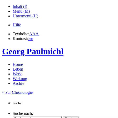
Inhalt (I)
Menü (M)
Untermenü (U)
Hilfe
Texthöhe:
A
A
A
Kontrast:
×
≡
Georg Paulmichl
Home
Leben
Werk
Wirkung
Archiv
< zur Chronologie
Suche:
Suche nach: