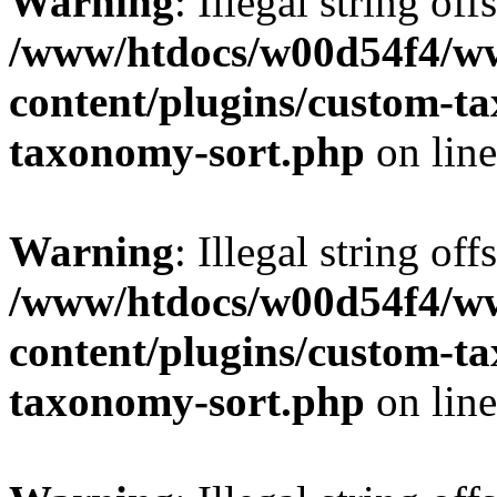
Warning
: Illegal string off
/www/htdocs/w00d54f4/w
content/plugins/custom-t
taxonomy-sort.php
on lin
Warning
: Illegal string off
/www/htdocs/w00d54f4/w
content/plugins/custom-t
taxonomy-sort.php
on lin