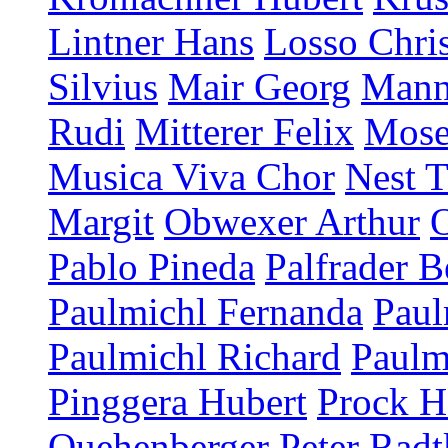
Lintner Hans
Losso Chris
Silvius
Mair Georg
Mann
Rudi
Mitterer Felix
Mose
Musica Viva Chor
Nest T
Margit
Obwexer Arthur
Pablo Pineda
Palfrader B
Paulmichl Fernanda
Paul
Paulmichl Richard
Paulm
Pinggera Hubert
Prock H
Quehenberger Peter
Radt