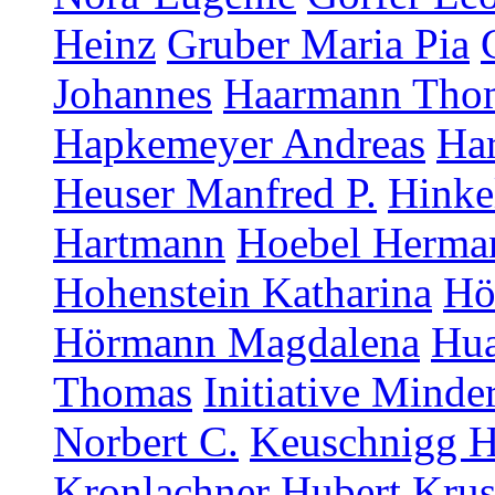
Heinz
Gruber Maria Pia
Johannes
Haarmann Tho
Hapkemeyer Andreas
Ha
Heuser Manfred P.
Hinke
Hartmann
Hoebel Herma
Hohenstein Katharina
Hö
Hörmann Magdalena
Hua
Thomas
Initiative Minde
Norbert C.
Keuschnigg H
Kronlachner Hubert
Krus