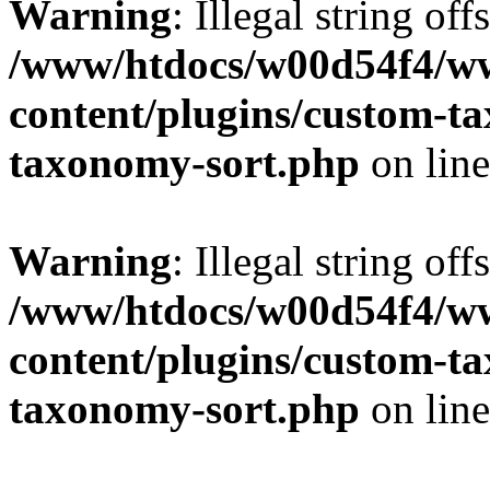
Warning
: Illegal string off
/www/htdocs/w00d54f4/w
content/plugins/custom-t
taxonomy-sort.php
on lin
Warning
: Illegal string off
/www/htdocs/w00d54f4/w
content/plugins/custom-t
taxonomy-sort.php
on lin