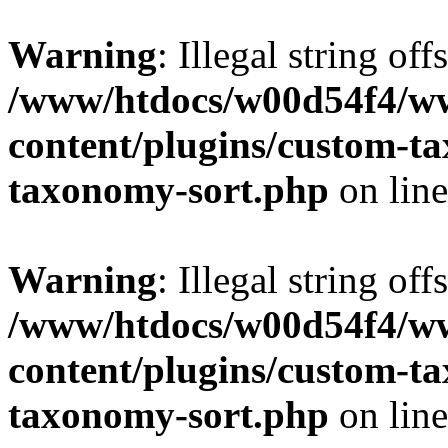
Warning
: Illegal string off
/www/htdocs/w00d54f4/w
content/plugins/custom-t
taxonomy-sort.php
on lin
Warning
: Illegal string off
/www/htdocs/w00d54f4/w
content/plugins/custom-t
taxonomy-sort.php
on lin