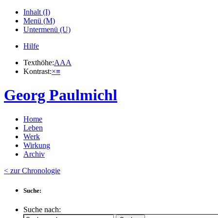
Inhalt (I)
Menü (M)
Untermenü (U)
Hilfe
Texthöhe:
A
A
A
Kontrast:
×
≡
Georg Paulmichl
Home
Leben
Werk
Wirkung
Archiv
< zur Chronologie
Suche:
Suche nach: