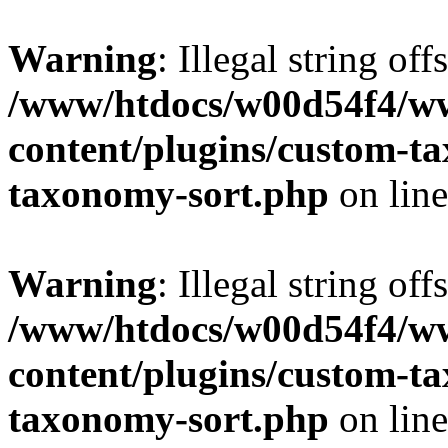
Warning
: Illegal string off
/www/htdocs/w00d54f4/w
content/plugins/custom-t
taxonomy-sort.php
on lin
Warning
: Illegal string off
/www/htdocs/w00d54f4/w
content/plugins/custom-t
taxonomy-sort.php
on lin