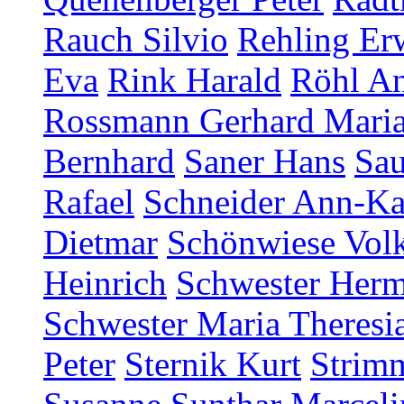
Rauch Silvio
Rehling Er
Eva
Rink Harald
Röhl An
Rossmann Gerhard Mari
Bernhard
Saner Hans
Sau
Rafael
Schneider Ann-Ka
Dietmar
Schönwiese Vol
Heinrich
Schwester Herm
Schwester Maria Theresia
Peter
Sternik Kurt
Strim