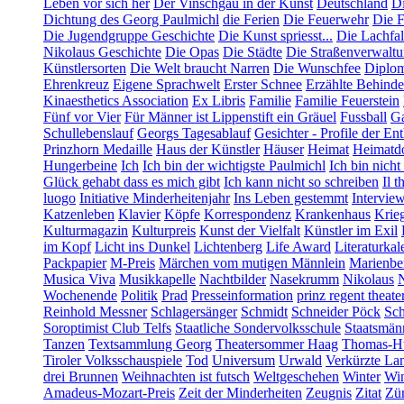
Leben vor sich her
Der Vinschgau in der Kunst
Deutschland
Di
Dichtung des Georg Paulmichl
die Ferien
Die Feuerwehr
Die F
Die Jugendgruppe Geschichte
Die Kunst spriesst...
Die Lachfal
Nikolaus Geschichte
Die Opas
Die Städte
Die Straßenverwalt
Künstlersorten
Die Welt braucht Narren
Die Wunschfee
Diplom
Ehrenkreuz
Eigene Sprachwelt
Erster Schnee
Erzählte Behind
Kinaesthetics Association
Ex Libris
Familie
Familie Feuerstein
Fünf vor Vier
Für Männer ist Lippenstift ein Gräuel
Fussball
Ga
Schullebenslauf
Georgs Tagesablauf
Gesichter - Profile der En
Prinzhorn Medaille
Haus der Künstler
Häuser
Heimat
Heimatd
Hungerbeine
Ich
Ich bin der wichtigste Paulmichl
Ich bin nicht
Glück gehabt dass es mich gibt
Ich kann nicht so schreiben
Il t
luogo
Initiative Minderheitenjahr
Ins Leben gestemmt
Intervie
Katzenleben
Klavier
Köpfe
Korrespondenz
Krankenhaus
Krie
Kulturmagazin
Kulturpreis
Kunst der Vielfalt
Künstler im Exil
im Kopf
Licht ins Dunkel
Lichtenberg
Life Award
Literaturkal
Packpapier
M-Preis
Märchen vom mutigen Männlein
Marienbe
Musica Viva
Musikkapelle
Nachtbilder
Nasekrumm
Nikolaus
Wochenende
Politik
Prad
Presseinformation
prinz regent theate
Reinhold Messner
Schlagersänger
Schmidt
Schneider Pöck
Sch
Soroptimist Club Telfs
Staatliche Sondervolksschule
Staatsmän
Tanzen
Textsammlung Georg
Theatersommer Haag
Thomas-Hü
Tiroler Volksschauspiele
Tod
Universum
Urwald
Verkürzte La
drei Brunnen
Weihnachten ist futsch
Weltgeschehen
Winter
Win
Amadeus-Mozart-Preis
Zeit der Minderheiten
Zeugnis
Zitat
Zür