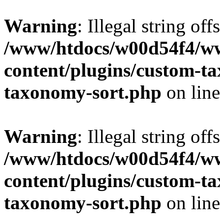
Warning
: Illegal string off
/www/htdocs/w00d54f4/w
content/plugins/custom-t
taxonomy-sort.php
on lin
Warning
: Illegal string off
/www/htdocs/w00d54f4/w
content/plugins/custom-t
taxonomy-sort.php
on lin