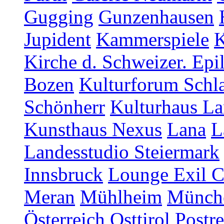
Gugging
Gunzenhausen
Jupident
Kammerspiele
K
Kirche d. Schweizer. Epi
Bozen
Kulturforum Schl
Schönherr
Kulturhaus La
Kunsthaus Nexus
Lana
L
Landesstudio Steiermark
Innsbruck
Lounge Exil C
Meran
Mühlheim
Münch
Österreich
Osttirol
Postr