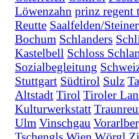
Löwenzahn
prinz regent 
Reutte
Saalfelden/Steine
Bochum
Schlanders
Schl
Kastelbell
Schloss Schla
Sozialbegleitung
Schwei
Stuttgart
Südtirol
Sulz
T
Altstadt
Tirol
Tiroler Lan
Kulturwerkstatt
Traunreu
Ulm
Vinschgau
Vorarlbe
Tschengls
Wien
Wörgl
Z