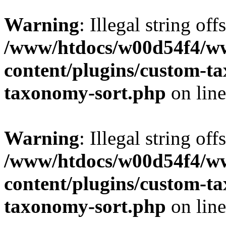
Warning
: Illegal string off
/www/htdocs/w00d54f4/w
content/plugins/custom-t
taxonomy-sort.php
on lin
Warning
: Illegal string off
/www/htdocs/w00d54f4/w
content/plugins/custom-t
taxonomy-sort.php
on lin