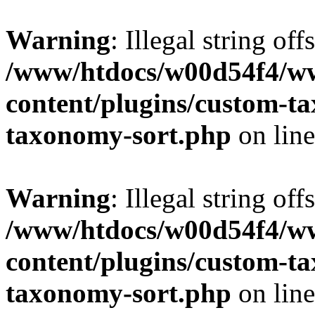
Warning
: Illegal string off
/www/htdocs/w00d54f4/w
content/plugins/custom-t
taxonomy-sort.php
on lin
Warning
: Illegal string off
/www/htdocs/w00d54f4/w
content/plugins/custom-t
taxonomy-sort.php
on lin