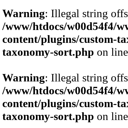
Warning
: Illegal string off
/www/htdocs/w00d54f4/w
content/plugins/custom-t
taxonomy-sort.php
on lin
Warning
: Illegal string off
/www/htdocs/w00d54f4/w
content/plugins/custom-t
taxonomy-sort.php
on lin