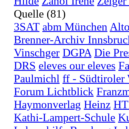
Hilde
Zanol Irene
Zelger
Quelle (81)
3SAT
abm München
Alt
Brenner-Archiv Innsbruc
Vinschger
DGPA
Die Pre
DRS
eleves our eleves
Fa
Paulmichl
ff - Südtirol
Forum Lichtblick
Franzm
Haymonverlag
Heinz
HT
Kathi-Lampert-Schule
Ku