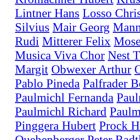
Lintner Hans
Losso Chris
Silvius
Mair Georg
Mann
Rudi
Mitterer Felix
Mose
Musica Viva Chor
Nest T
Margit
Obwexer Arthur
Pablo Pineda
Palfrader B
Paulmichl Fernanda
Paul
Paulmichl Richard
Paulm
Pinggera Hubert
Prock H
Quehenberger Peter
Radt