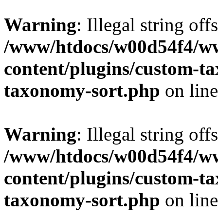
Warning
: Illegal string off
/www/htdocs/w00d54f4/w
content/plugins/custom-t
taxonomy-sort.php
on lin
Warning
: Illegal string off
/www/htdocs/w00d54f4/w
content/plugins/custom-t
taxonomy-sort.php
on lin