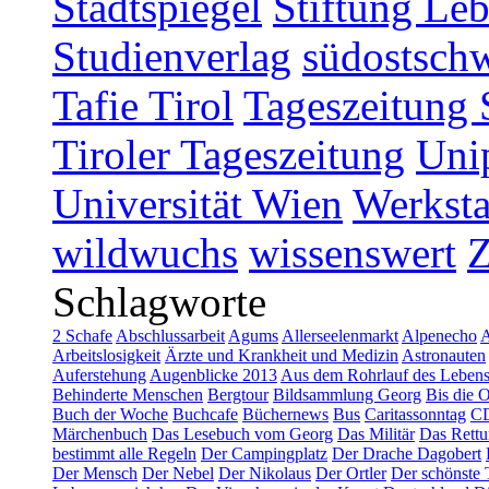
Stadtspiegel
Stiftung Leb
Studienverlag
südostschw
Tafie Tirol
Tageszeitung 
Tiroler Tageszeitung
Uni
Universität Wien
Werksta
wildwuchs
wissenswert
Schlagworte
2 Schafe
Abschlussarbeit
Agums
Allerseelenmarkt
Alpenecho
A
Arbeitslosigkeit
Ärzte und Krankheit und Medizin
Astronauten
Auferstehung
Augenblicke 2013
Aus dem Rohrlauf des Leben
Behinderte Menschen
Bergtour
Bildsammlung Georg
Bis die 
Buch der Woche
Buchcafe
Büchernews
Bus
Caritassonntag
C
Märchenbuch
Das Lesebuch vom Georg
Das Militär
Das Rettu
bestimmt alle Regeln
Der Campingplatz
Der Drache Dagobert
Der Mensch
Der Nebel
Der Nikolaus
Der Ortler
Der schönste 