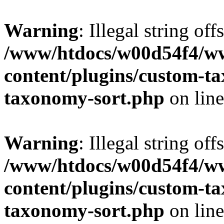
Warning
: Illegal string off
/www/htdocs/w00d54f4/w
content/plugins/custom-t
taxonomy-sort.php
on lin
Warning
: Illegal string off
/www/htdocs/w00d54f4/w
content/plugins/custom-t
taxonomy-sort.php
on lin