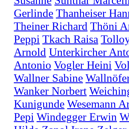
Susanne
Sunthar Marceli
Gerlinde
Thanheiser Han
Theiner Richard
Thöni A
Peppi
Tkach Raisa
Tollo
Arnold
Unterkircher Ant
Antonio
Vogler Heini
Vol
Wallner Sabine
Wallnöfer
Wanker Norbert
Weichin
Kunigunde
Wesemann A
Pepi
Windegger Erwin
W