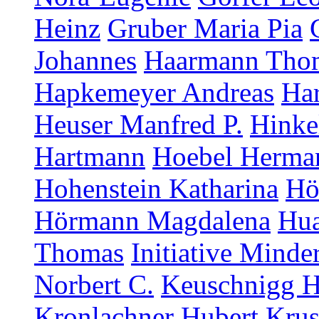
Heinz
Gruber Maria Pia
Johannes
Haarmann Tho
Hapkemeyer Andreas
Ha
Heuser Manfred P.
Hinke
Hartmann
Hoebel Herma
Hohenstein Katharina
Hö
Hörmann Magdalena
Hua
Thomas
Initiative Minde
Norbert C.
Keuschnigg H
Kronlachner Hubert
Krus