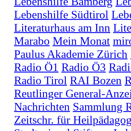
Lebenshilfe Bamberg
Leb
Lebenshilfe Südtirol
Lebe
Literaturhaus am Inn
Lit
Marabo
Mein Monat
mir
Paulus Akademie Zürich
Radio Ö1
Radio Ö3
Radi
Radio Tirol
RAI Bozen
R
Reutlinger General-Anze
Nachrichten
Sammlung R
Zeitschr. für Heilpädago