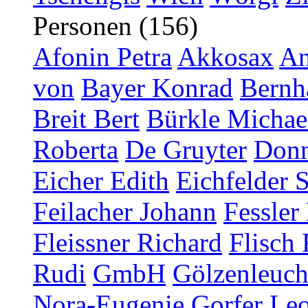
Personen (156)
Afonin Petra
Akkosax
An
von
Bayer Konrad
Bernh
Breit Bert
Bürkle Michae
Roberta
De Gruyter
Donn
Eicher Edith
Eichfelder 
Feilacher Johann
Fessler
Fleissner Richard
Flisch 
Rudi
GmbH
Gölzenleucht
Nora-Eugenie
Gorfer Le