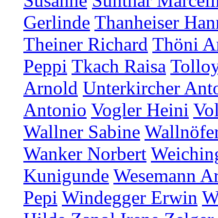
Susanne
Sunthar Marceli
Gerlinde
Thanheiser Han
Theiner Richard
Thöni A
Peppi
Tkach Raisa
Tollo
Arnold
Unterkircher Ant
Antonio
Vogler Heini
Vol
Wallner Sabine
Wallnöfer
Wanker Norbert
Weichin
Kunigunde
Wesemann A
Pepi
Windegger Erwin
W