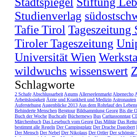
Stadtspiegel
Stiftung Leb
Studienverlag
südostschw
Tafie Tirol
Tageszeitung 
Tiroler Tageszeitung
Uni
Universität Wien
Werksta
wildwuchs
wissenswert
Schlagworte
2 Schafe
Abschlussarbeit
Agums
Allerseelenmarkt
Alpenecho
A
Arbeitslosigkeit
Ärzte und Krankheit und Medizin
Astronauten
Auferstehung
Augenblicke 2013
Aus dem Rohrlauf des Leben
Behinderte Menschen
Bergtour
Bildsammlung Georg
Bis die 
Buch der Woche
Buchcafe
Büchernews
Bus
Caritassonntag
C
Märchenbuch
Das Lesebuch vom Georg
Das Militär
Das Rettu
bestimmt alle Regeln
Der Campingplatz
Der Drache Dagobert
Der Mensch
Der Nebel
Der Nikolaus
Der Ortler
Der schönste 