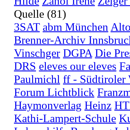
Hilde
Zanol Irene
Zelger
Quelle (81)
3SAT
abm München
Alt
Brenner-Archiv Innsbruc
Vinschger
DGPA
Die Pre
DRS
eleves our eleves
Fa
Paulmichl
ff - Südtirol
Forum Lichtblick
Franzm
Haymonverlag
Heinz
HT
Kathi-Lampert-Schule
Ku