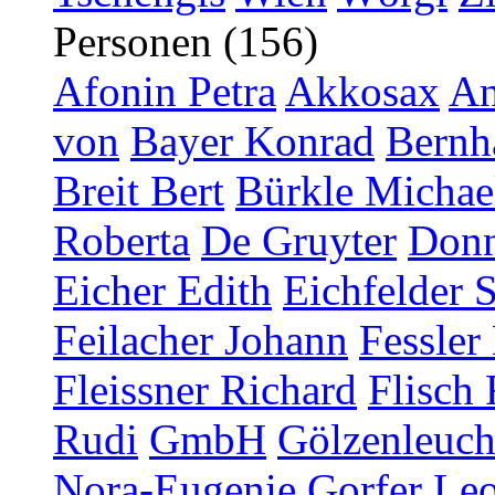
Personen (156)
Afonin Petra
Akkosax
An
von
Bayer Konrad
Bernh
Breit Bert
Bürkle Michae
Roberta
De Gruyter
Donn
Eicher Edith
Eichfelder 
Feilacher Johann
Fessler
Fleissner Richard
Flisch 
Rudi
GmbH
Gölzenleucht
Nora-Eugenie
Gorfer Le