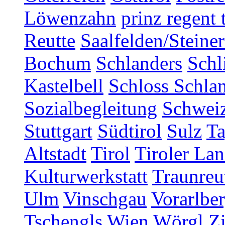
Löwenzahn
prinz regent 
Reutte
Saalfelden/Steine
Bochum
Schlanders
Schl
Kastelbell
Schloss Schla
Sozialbegleitung
Schwei
Stuttgart
Südtirol
Sulz
T
Altstadt
Tirol
Tiroler Lan
Kulturwerkstatt
Traunreu
Ulm
Vinschgau
Vorarlbe
Tschengls
Wien
Wörgl
Z