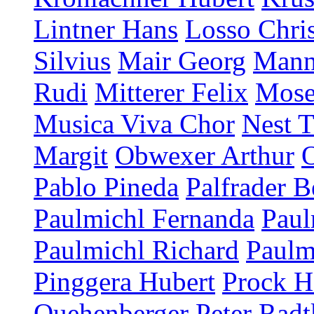
Lintner Hans
Losso Chris
Silvius
Mair Georg
Mann
Rudi
Mitterer Felix
Mose
Musica Viva Chor
Nest T
Margit
Obwexer Arthur
Pablo Pineda
Palfrader B
Paulmichl Fernanda
Paul
Paulmichl Richard
Paulm
Pinggera Hubert
Prock H
Quehenberger Peter
Radt