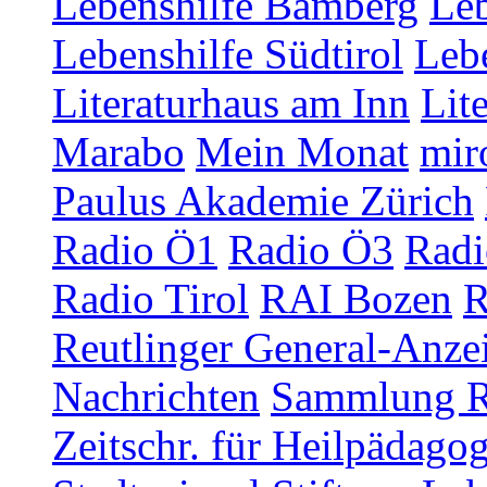
Lebenshilfe Bamberg
Leb
Lebenshilfe Südtirol
Lebe
Literaturhaus am Inn
Lit
Marabo
Mein Monat
mir
Paulus Akademie Zürich
Radio Ö1
Radio Ö3
Radi
Radio Tirol
RAI Bozen
R
Reutlinger General-Anze
Nachrichten
Sammlung R
Zeitschr. für Heilpädago