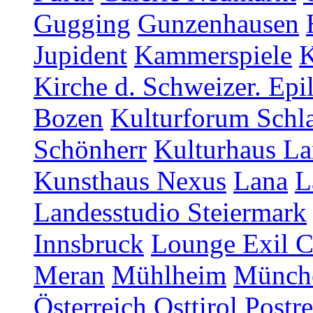
Gugging
Gunzenhausen
Jupident
Kammerspiele
K
Kirche d. Schweizer. Epi
Bozen
Kulturforum Schl
Schönherr
Kulturhaus La
Kunsthaus Nexus
Lana
L
Landesstudio Steiermark
Innsbruck
Lounge Exil C
Meran
Mühlheim
Münch
Österreich
Osttirol
Postr