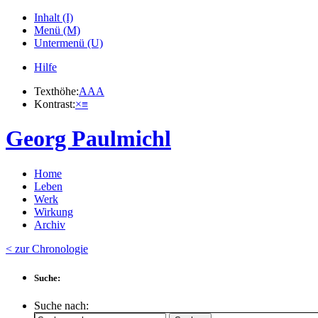
Inhalt (I)
Menü (M)
Untermenü (U)
Hilfe
Texthöhe:
A
A
A
Kontrast:
×
≡
Georg Paulmichl
Home
Leben
Werk
Wirkung
Archiv
< zur Chronologie
Suche:
Suche nach: