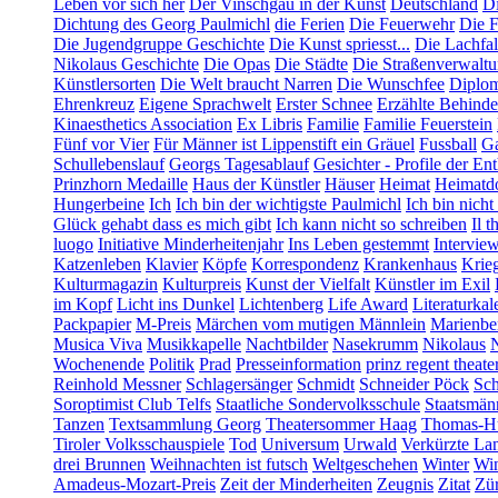
Leben vor sich her
Der Vinschgau in der Kunst
Deutschland
Di
Dichtung des Georg Paulmichl
die Ferien
Die Feuerwehr
Die F
Die Jugendgruppe Geschichte
Die Kunst spriesst...
Die Lachfal
Nikolaus Geschichte
Die Opas
Die Städte
Die Straßenverwalt
Künstlersorten
Die Welt braucht Narren
Die Wunschfee
Diplom
Ehrenkreuz
Eigene Sprachwelt
Erster Schnee
Erzählte Behind
Kinaesthetics Association
Ex Libris
Familie
Familie Feuerstein
Fünf vor Vier
Für Männer ist Lippenstift ein Gräuel
Fussball
Ga
Schullebenslauf
Georgs Tagesablauf
Gesichter - Profile der En
Prinzhorn Medaille
Haus der Künstler
Häuser
Heimat
Heimatd
Hungerbeine
Ich
Ich bin der wichtigste Paulmichl
Ich bin nicht
Glück gehabt dass es mich gibt
Ich kann nicht so schreiben
Il t
luogo
Initiative Minderheitenjahr
Ins Leben gestemmt
Intervie
Katzenleben
Klavier
Köpfe
Korrespondenz
Krankenhaus
Krie
Kulturmagazin
Kulturpreis
Kunst der Vielfalt
Künstler im Exil
im Kopf
Licht ins Dunkel
Lichtenberg
Life Award
Literaturkal
Packpapier
M-Preis
Märchen vom mutigen Männlein
Marienbe
Musica Viva
Musikkapelle
Nachtbilder
Nasekrumm
Nikolaus
Wochenende
Politik
Prad
Presseinformation
prinz regent theate
Reinhold Messner
Schlagersänger
Schmidt
Schneider Pöck
Sch
Soroptimist Club Telfs
Staatliche Sondervolksschule
Staatsmän
Tanzen
Textsammlung Georg
Theatersommer Haag
Thomas-Hü
Tiroler Volksschauspiele
Tod
Universum
Urwald
Verkürzte La
drei Brunnen
Weihnachten ist futsch
Weltgeschehen
Winter
Win
Amadeus-Mozart-Preis
Zeit der Minderheiten
Zeugnis
Zitat
Zür