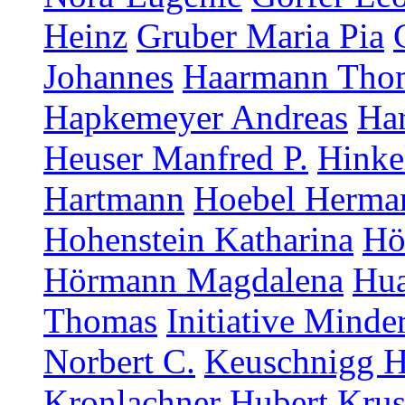
Heinz
Gruber Maria Pia
Johannes
Haarmann Tho
Hapkemeyer Andreas
Ha
Heuser Manfred P.
Hinke
Hartmann
Hoebel Herma
Hohenstein Katharina
Hö
Hörmann Magdalena
Hua
Thomas
Initiative Minde
Norbert C.
Keuschnigg H
Kronlachner Hubert
Krus