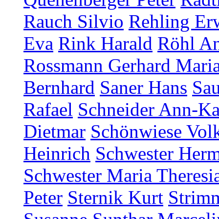
Rauch Silvio
Rehling Er
Eva
Rink Harald
Röhl An
Rossmann Gerhard Mari
Bernhard
Saner Hans
Sau
Rafael
Schneider Ann-Ka
Dietmar
Schönwiese Vol
Heinrich
Schwester Herm
Schwester Maria Theresia
Peter
Sternik Kurt
Strim