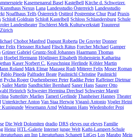
mmerspiele
Kasernenareal Basel
Kastelbell
Kirche d. Schweizer.
Kunsthaus Nexus
Lana
Landesstudio Österreich
Landesstudio
kt
Noaflhaus Telfs
Österreich
Osttirol
Postremise Chur
Prad
Praxis
s
Schloß Goldrain
Schloß Kastelbell
Schloss Schlandersburg
Schule
iroler Landestheater
Tischlerei Melk Kulturwerkstatt
Traunreut
Zürich
ichael
Chobot Manfred
Dapunt Roberta
De Gruyter
Donner
ter Felix
Fleissner Richard
Flisch Rätus
Forcher Michael
Gamper
a
Grüner Gabriel
Gruntz-Stoll Johannes
Haarmann Thomas
nn
Hoebel Hermann
Höglinger Elisabeth
Hohenstein Katharina
jethan
Kaser Norbert C.
Keuschnigg Herlinde
Köhler Martin
ann Roland
Märk Elmar
Mazagg Rudi
Mitterer Felix
Moser Roman
Pablo Pineda
Palfrader Beate
Paulmichl Christine
Paulmichl
rt
Pycha Roger
Quehenberger Peter
Radtke Peter
Raffeiner Dietmar
a
Sailer Martin
Sandbichler Bernhard
Saner Hans
Saurer Otto
abl Heinrich
Schwester Hermina Drechsel
Schwester Margit
elina
Sutterlüty Marlies
Tamerl Gerlinde
Thanheiser Hannes
Theater
d
Unterkircher Anton
Van Staa Herwig
Viganò Antonio
Vogler Heini
r Kunigunde
Wesemann Arnd
Widmann Hans
Wiedenhofer Pepi
se
Die Welt
Dolomiten
dradio
DRS
eleves our eleves
Familie
ag
Heinz
HTL-Galerie
Internet
junge Welt
Kathi-Lampert-Schule
iteraturhaus am Inn
Literaturhaus Schanett
LitGes
Los
Marabo
Mein