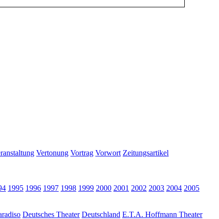
ranstaltung
Vertonung
Vortrag
Vorwort
Zeitungsartikel
94
1995
1996
1997
1998
1999
2000
2001
2002
2003
2004
2005
radiso
Deutsches Theater
Deutschland
E.T.A. Hoffmann Theater