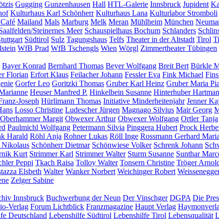
tzis
Gugging
Gunzenhausen
Hall
HTL-Galerie
Innsbruck
Jupident
Ka
hof
Kulturhaus Karl Schönherr
Kulturhaus Lana
Kulturlabor Stromboli
 Café
Mailand
Mals
Marburg
Melk
Meran
Mühlheim
München
Neumar
Saalfelden/Steinernes Meer
Schauspielhaus Bochum
Schlanders
Schlin
tuttgart
Südtirol
Sulz
Tagungshaus
Telfs
Theater in der Altstadt
Tirol
T
stein
WfB Prad
WfB Tschengls
Wien
Wörgl
Zimmertheater Tübingen
Bayer Konrad
Bernhard Thomas
Beyer Wolfgang
Breit Bert
Bürkle M
er Florian
Erfort Klaus
Feilacher Johann
Fessler Eva
Fink Michael
Fins
enie
Gorfer Leo
Goritzki Thomas
Gruber Karl Heinz
Gruber Maria Pi
Marianne
Heuser Manfred P.
Hinkelbein Susanne
Hinterhuber Hartma
Franz-Joseph
Hürlimann Thomas
Initiative Minderheitenjahr
Jenner Ka
Hans
Losso Christine
Ludescher Jürgen
Magnago Silvius
Mair Georg
M
Oberhammer Margit
Obwexer Arthur
Obwexer Wolfgang
Ortler Tanja
rd
Paulmichl Wolfgang
Petermann Silvia
Pinggera Hubert
Prock Herbe
nk Harald
Röhl Anja
Rohner Lukas
Röll Inge
Rossmann Gerhard Mari
 Nikolaus
Schönherr Dietmar
Schönwiese Volker
Schrenk Johann
Schw
rnik Kurt
Strimmer Karl
Strimmer Walter
Sturm Susanne
Sunthar Marc
chler Peppi
Tkach Raisa
Tolloy Walter
Tonsern Christine
Tröger Arnol
tazza Elsbeth
Walter
Wanker Norbert
Weichinger Robert
Weissenegge
ene
Zelger Sabine
hiv Innsbruck
Buchwerbung der Neun
Der Vinschger
DGPA
Die Pres
io-Verlag
Forum Lichtblick
Franzmagazine
Haupt Verlag
Haymonverl
lfe Deutschland
Lebenshilfe Südtirol
Lebenshilfe Tirol
Lebensqualität
L