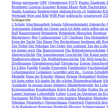
Monat
miromente
ORF
Orientierung
P3TV
Paulus Akademie Z
Reutlinger General-Anzeiger
Roman Moser
Ruhr Nachrichten
Studia Austriaca
Studienverlag
südostschweiz.ch
Südtiroler Kü
Werkstatt Wort und Bild
WfB Prad
wildwuchs
wissenswert
ZD
Schlagworte
2 Schafe
Abschlussarbeit
Agums
Allerseelenmarkt
Alpenecho
A
Astronauten
Atlantik im Ozean
auch ich liebe mich selbst am m
Ball
Bauernjugend
Behinderte
Behinderte Menschen
Bergtour
Büchernews
Bus
Caritassonntag
CD
Churburg
Das Heimatdor
Ernst der Sache
Der Baum
Der Beckenbauer bestimmt alle Reg
Der Nebel
Der Nikolaus
Der Ortler
Der schönste Tag des Lebe
ich immer noch
Die Bauernjugend
Die Behindertenwerkstätte
Jägergeschichte
Die Jugendgruppe Geschichte
Die Kunst spriess
Straßenverwaltung
Die Wallfahrtsgeschichte
Die Welt braucht d
Dorfbrunnen
Ehrenbürgerschaft
Ehrenkreuz
Eigene Sprachwel
Ex Libris
Familie
Familie Feuerstein
Familienfest
Faschingsbal
Geburtstagsfest
Gedanken
Gegrüßet seid ihr...
Georgs Schulleb
Medaille
Haus der Künstler
Häuser
Heimat
Heimatdorf
Herbst
ich kann reden
Ich danke für die schöne Blumenbrachtkarte
Ich
Ausländer
In nessun luogo
Initiative Minderheitenjahr
Ins Leb
Korrespondenz
Krankenhaus
Krieg
Kultra
Kultur
Kultur für s
Langer Samstag
Lebenshilfe
Lehrer
Lesen ist Abenteuer im Ko
Packpapier
M-Preis
Märchen vom mutigen Männlein
Marienbe
Nikolaus
Nirgendwo
Ohrenschmaus
Österreich
Österreich liest
Acht
Radiodrom
Regentag
Reinhold Messner
Schlagersänger