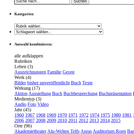
Suchen
Kategorien
Auswahl kombinieren:
alle aufklappen
Rubriken
Leben (3)
Auszeichnungen
Familie
Georg
Werk (4)
Bilder
bisher unveröffentlicht
Buch
Texte
Wirkung (17)
Aktion
Ausstellung
Buch
Buchbesprechung
Buchpräsentation
Medientyp (3)
Audio
Foto
Video
Jahr (45)
1960
1967
1968
1969
1970
1971
1972
1974
1975
1980
1981
2006
2007
2008
2009
2010
2011
2012
2013
2014
2015
Orte (96)
Akademietheater
Alu-Welten Telfs
Anras
Auditorium Roen
Ba