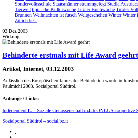
Sondervolksschule
Staatsmänner
strammgefegt
Studia Austriac
Tierwelt
tipp - die Kulturwoche
Tiroler Buchwoche
Tiroler Vol
Brunnen
Weihnachten ist futsch
Weltgeschehen
Winter
Winter 
Zürich liest
03
Dez
2003
Wirkung
Behinderte erstmals mit Life Award geehr
Artikel, Internet, 03.12.2003
Anlässlich des Europäischen Jahres der Behinderten wurde in Innsb
Paulmichl 2003, Sozialportal Südtirol.
Anhänge / Links:
Independent L. – Soziale Genossenschaft m.b.h ONLUS coopertive S
Sozialportal Südtirol – social.bz.it