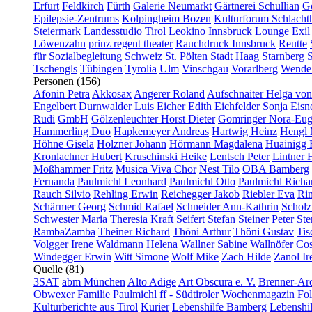
Erfurt
Feldkirch
Fürth
Galerie Neumarkt
Gärtnerei Schullian
Gö
Epilepsie-Zentrums
Kolpingheim Bozen
Kulturforum Schlacht
Steiermark
Landesstudio Tirol
Leokino Innsbruck
Lounge Exil
Löwenzahn
prinz regent theater
Rauchdruck Innsbruck
Reutte
für Sozialbegleitung
Schweiz
St. Pölten
Stadt Haag
Starnberg
S
Tschengls
Tübingen
Tyrolia
Ulm
Vinschgau
Vorarlberg
Wendel
Personen (156)
Afonin Petra
Akkosax
Angerer Roland
Aufschnaiter Helga von
Engelbert
Durnwalder Luis
Eicher Edith
Eichfelder Sonja
Eisn
Rudi
GmbH
Gölzenleuchter Horst Dieter
Gomringer Nora-Eug
Hammerling Duo
Hapkemeyer Andreas
Hartwig Heinz
Hengl 
Höhne Gisela
Holzner Johann
Hörmann Magdalena
Huainigg 
Kronlachner Hubert
Kruschinski Heike
Lentsch Peter
Lintner 
Moßhammer Fritz
Musica Viva Chor
Nest Tilo
OBA Bamberg
Fernanda
Paulmichl Leonhard
Paulmichl Otto
Paulmichl Richa
Rauch Silvio
Rehling Erwin
Reichegger Jakob
Riebler Eva
Ri
Schärmer Georg
Schmid Rafael
Schneider Ann-Kathrin
Scholz
Schwester Maria Theresia Kraft
Seifert Stefan
Steiner Peter
Ste
RambaZamba
Theiner Richard
Thöni Arthur
Thöni Gustav
Tis
Volgger Irene
Waldmann Helena
Wallner Sabine
Wallnöfer Cos
Windegger Erwin
Witt Simone
Wolf Mike
Zach Hilde
Zanol Ir
Quelle (81)
3SAT
abm München
Alto Adige
Art Obscura e. V.
Brenner-Arc
Obwexer
Familie Paulmichl
ff - Südtiroler Wochenmagazin
Fol
Kulturberichte aus Tirol
Kurier
Lebenshilfe Bamberg
Lebenshi