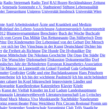
iz
Radio Steiermark
Radio Tirol
RAI Bozen
Recklinghäuser Zeitung
k
Seneparla
Sonnenuhr e.V.
Stadtspiegel
Stiftung Lebensqualität
oler Tageszeitung
Unipress
Universität Innsbruck
Universität Wien
nte
April
Arbeitslosigkeit
Ärzte und Krankheit und Medizin
Rohrlauf des Lebens
Auszeichnung
Autorengespräch
Autorenporträt
2012
Blumenversammlung
Breschniev
Buch der Woche
Buchcafe
ch vom Georg
Das Militär
Das Rettungsauto
Das Stilfserjoch
Dem
Prinz
Der Kindergarten
Der Lebenslauf von der Geburt
Der Mensch
 vor sich her
Der Vinschgau in der Kunst
Deutschland
Dichter bin
er
die Freiheit als Richtung
Die Hunde
Die Hydrauliker
Die
neue Mittelschule
Die Nikolaus Geschichte
Die Opas
Die Städte
Die
n
Die Wunschfee
Diplomarbeit
Diskussion
Dokumentarfilm
Dorf
päisches Jahr der Behinderten
European Kinaesthetics Association
Für Männer ist Lippenstift ein Gräuel
Fussball
Gala
Geburtstag
utter
Großväter
Grüße und eine Buchdanksagung
Hans Prinzhorn
ungerbeine
Ich
Ich bin der wichtigste Paulmichl
Ich bin nicht behindert
eater cabaret
Im Kopf blitzgescheit
Improvisierte Ländler und
liographie
Kapellenfesttag
Katzenleben
Klavier
Köpfe
s
Kunst der Vielfalt
Künstler im Exil
Ladum
Landeshauptmann
rmagazin
Literaturwettbewerb
Literaturwissenschaft
Los
Lyrisches
Mond
Muck
Musica Viva
Musikkapelle
Nachtbilder
Nasekrumm
prinz regent theater
Prinz Weichherz
Prix Circom Regional
Promis um
haler
September
Sonderschule
Soroptimist Club Telfs
Staatliche