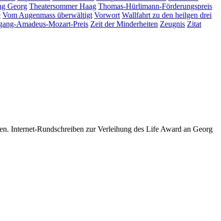
ng Georg
Theatersommer Haag
Thomas-Hürlimann-Förderungspreis
e
Vom Augenmass überwältigt
Vorwort
Wallfahrt zu den heilgen drei
gang-Amadeus-Mozart-Preis
Zeit der Minderheiten
Zeugnis
Zitat
en. Internet-Rundschreiben zur Verleihung des Life Award an Georg