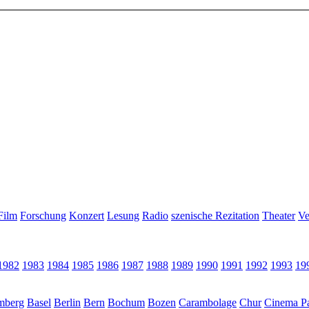
Film
Forschung
Konzert
Lesung
Radio
szenische Rezitation
Theater
Ve
1982
1983
1984
1985
1986
1987
1988
1989
1990
1991
1992
1993
19
mberg
Basel
Berlin
Bern
Bochum
Bozen
Carambolage
Chur
Cinema Pa