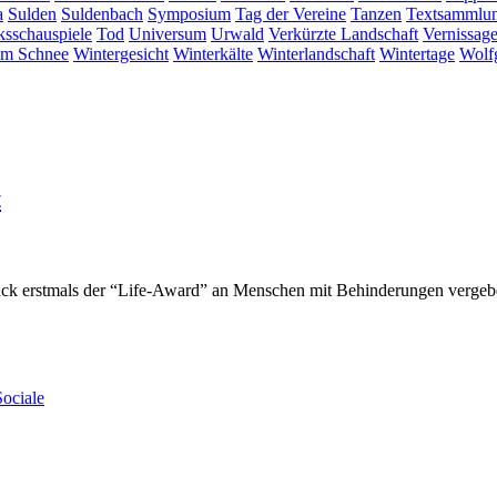
a
Sulden
Suldenbach
Symposium
Tag der Vereine
Tanzen
Textsammlu
ksschauspiele
Tod
Universum
Urwald
Verkürzte Landschaft
Vernissag
im Schnee
Wintergesicht
Winterkälte
Winterlandschaft
Wintertage
Wolf
t
ruck erstmals der “Life-Award” an Menschen mit Behinderungen vergeb
ociale