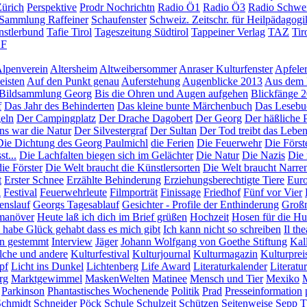
ürich
Perspektive
Prodr Nochrichtn
Radio Ö1
Radio Ö3
Radio Schwe
Sammlung Raffeiner
Schaufenster
Schweiz. Zeitschr. für Heilpädagogi
nstlerbund
Tafie Tirol
Tageszeitung Südtirol
Tappeiner Verlag
TAZ
Tir
F
lpenverein
Altersheim
Altweibersommer
Anraser Kulturfenster
Apfeler
eisten
Auf den Punkt genau
Auferstehung
Augenblicke 2013
Aus dem 
Bildsammlung Georg
Bis die Ohren und Augen aufgehen
Blickfänge 
f
Das Jahr des Behinderten
Das kleine bunte Märchenbuch
Das Lesebu
eln
Der Campingplatz
Der Drache Dagobert
Der Georg
Der häßliche 
ns war die Natur
Der Silvestergraf
Der Sultan
Der Tod treibt das Leben
Die Dichtung des Georg Paulmichl
die Ferien
Die Feuerwehr
Die Först
t...
Die Lachfalten biegen sich im Gelächter
Die Natur
Die Nazis
Die 
ie Förster
Die Welt braucht die Künstlersorten
Die Welt braucht Narre
t
Erster Schnee
Erzählte Behinderung
Erziehungsberechtigte Tiere
Euro
l
Festival
Feuerwehrleute
Filmporträt
Finissage
Friedhof
Fünf vor Vier
enslauf
Georgs Tagesablauf
Gesichter - Profile der Enthinderung
Großm
manöver
Heute laß ich dich im Brief grüßen
Hochzeit
Hosen für die H
 habe Glück gehabt dass es mich gibt
Ich kann nicht so schreiben
Il th
en gestemmt
Interview
Jäger
Johann Wolfgang von Goethe Stiftung
Kal
olche und andere
Kulturfestival
Kulturjournal
Kulturmagazin
Kulturprei
pf
Licht ins Dunkel
Lichtenberg
Life Award
Literaturkalender
Literatu
rg
Marktgewimmel
MaskenWelten
Matinee
Mensch und Tier
Mexiko
Parkinson
Phantastisches Wochenende
Politik
Prad
Presseinformation
Schmidt
Schneider Pöck
Schule
Schulzeit
Schützen
Seitenweise
Sepp T