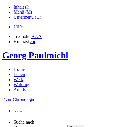
Inhalt (I)
Menü (M)
Untermenü (U)
Hilfe
Texthöhe:
A
A
A
Kontrast:
×
≡
Georg Paulmichl
Home
Leben
Werk
Wirkung
Archiv
< zur Chronologie
Suche:
Suche nach: