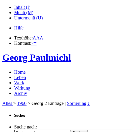
Inhalt (I)
Menü (M)
Untermenü (U)
Hilfe
Texthöhe:
A
A
A
Kontrast:
×
≡
Georg Paulmichl
Home
Leben
Werk
Wirkung
Archiv
Alles
>
1960
> Georg
2
Einträge |
Sortierung ↓
Suche:
Suche nach: