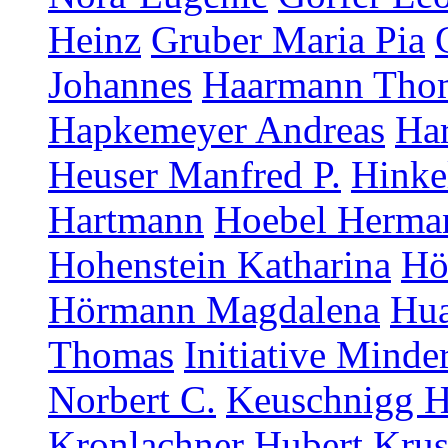
Heinz
Gruber Maria Pia
Johannes
Haarmann Tho
Hapkemeyer Andreas
Ha
Heuser Manfred P.
Hinke
Hartmann
Hoebel Herma
Hohenstein Katharina
Hö
Hörmann Magdalena
Hua
Thomas
Initiative Minde
Norbert C.
Keuschnigg H
Kronlachner Hubert
Krus