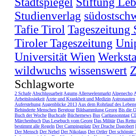
Stadtspiegel
Stiftung Leb
Studienverlag
südostschw
Tafie Tirol
Tageszeitung 
Tiroler Tageszeitung
Uni
Universität Wien
Werksta
wildwuchs
wissenswert
Schlagworte
2 Schafe
Abschlussarbeit
Agums
Allerseelenmarkt
Alpenecho
A
Arbeitslosigkeit
Ärzte und Krankheit und Medizin
Astronauten
Auferstehung
Augenblicke 2013
Aus dem Rohrlauf des Leben
Behinderte Menschen
Bergtour
Bildsammlung Georg
Bis die 
Buch der Woche
Buchcafe
Büchernews
Bus
Caritassonntag
C
Märchenbuch
Das Lesebuch vom Georg
Das Militär
Das Rettu
bestimmt alle Regeln
Der Campingplatz
Der Drache Dagobert
Der Mensch
Der Nebel
Der Nikolaus
Der Ortler
Der schönste 