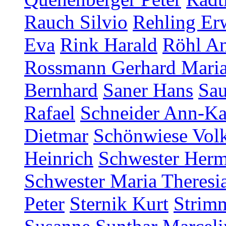
Rauch Silvio
Rehling Er
Eva
Rink Harald
Röhl An
Rossmann Gerhard Mari
Bernhard
Saner Hans
Sau
Rafael
Schneider Ann-Ka
Dietmar
Schönwiese Vol
Heinrich
Schwester Herm
Schwester Maria Theresia
Peter
Sternik Kurt
Strim