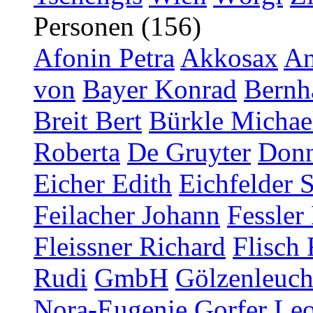
Personen (156)
Afonin Petra
Akkosax
An
von
Bayer Konrad
Bernh
Breit Bert
Bürkle Michae
Roberta
De Gruyter
Donn
Eicher Edith
Eichfelder 
Feilacher Johann
Fessler
Fleissner Richard
Flisch 
Rudi
GmbH
Gölzenleucht
Nora-Eugenie
Gorfer Le