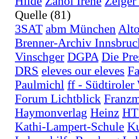
Hilde
Zanol Irene
Zelger
Quelle (81)
3SAT
abm München
Alt
Brenner-Archiv Innsbruc
Vinschger
DGPA
Die Pre
DRS
eleves our eleves
Fa
Paulmichl
ff - Südtirol
Forum Lichtblick
Franzm
Haymonverlag
Heinz
HT
Kathi-Lampert-Schule
Ku