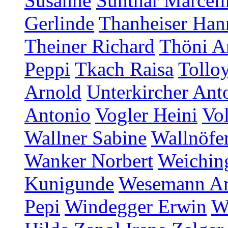
Susanne
Sunthar Marceli
Gerlinde
Thanheiser Han
Theiner Richard
Thöni A
Peppi
Tkach Raisa
Tollo
Arnold
Unterkircher Ant
Antonio
Vogler Heini
Vol
Wallner Sabine
Wallnöfer
Wanker Norbert
Weichin
Kunigunde
Wesemann A
Pepi
Windegger Erwin
W