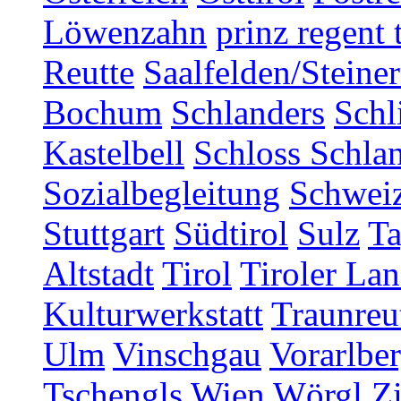
Löwenzahn
prinz regent 
Reutte
Saalfelden/Steine
Bochum
Schlanders
Schl
Kastelbell
Schloss Schla
Sozialbegleitung
Schwei
Stuttgart
Südtirol
Sulz
T
Altstadt
Tirol
Tiroler Lan
Kulturwerkstatt
Traunreu
Ulm
Vinschgau
Vorarlbe
Tschengls
Wien
Wörgl
Z