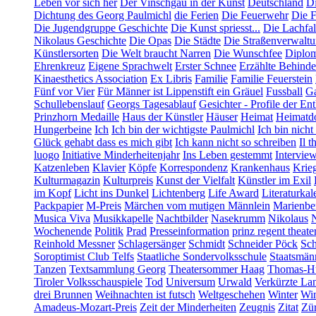
Leben vor sich her
Der Vinschgau in der Kunst
Deutschland
Di
Dichtung des Georg Paulmichl
die Ferien
Die Feuerwehr
Die F
Die Jugendgruppe Geschichte
Die Kunst spriesst...
Die Lachfal
Nikolaus Geschichte
Die Opas
Die Städte
Die Straßenverwalt
Künstlersorten
Die Welt braucht Narren
Die Wunschfee
Diplom
Ehrenkreuz
Eigene Sprachwelt
Erster Schnee
Erzählte Behind
Kinaesthetics Association
Ex Libris
Familie
Familie Feuerstein
Fünf vor Vier
Für Männer ist Lippenstift ein Gräuel
Fussball
Ga
Schullebenslauf
Georgs Tagesablauf
Gesichter - Profile der En
Prinzhorn Medaille
Haus der Künstler
Häuser
Heimat
Heimatd
Hungerbeine
Ich
Ich bin der wichtigste Paulmichl
Ich bin nicht
Glück gehabt dass es mich gibt
Ich kann nicht so schreiben
Il t
luogo
Initiative Minderheitenjahr
Ins Leben gestemmt
Intervie
Katzenleben
Klavier
Köpfe
Korrespondenz
Krankenhaus
Krie
Kulturmagazin
Kulturpreis
Kunst der Vielfalt
Künstler im Exil
im Kopf
Licht ins Dunkel
Lichtenberg
Life Award
Literaturkal
Packpapier
M-Preis
Märchen vom mutigen Männlein
Marienbe
Musica Viva
Musikkapelle
Nachtbilder
Nasekrumm
Nikolaus
Wochenende
Politik
Prad
Presseinformation
prinz regent theate
Reinhold Messner
Schlagersänger
Schmidt
Schneider Pöck
Sch
Soroptimist Club Telfs
Staatliche Sondervolksschule
Staatsmän
Tanzen
Textsammlung Georg
Theatersommer Haag
Thomas-Hü
Tiroler Volksschauspiele
Tod
Universum
Urwald
Verkürzte La
drei Brunnen
Weihnachten ist futsch
Weltgeschehen
Winter
Win
Amadeus-Mozart-Preis
Zeit der Minderheiten
Zeugnis
Zitat
Zür