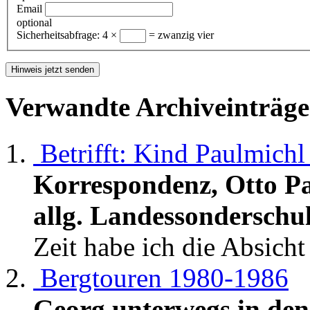
Email
optional
Sicherheitsabfrage:
4 ×
= zwanzig vier
Verwandte Archiveinträge
Betrifft: Kind Paulmich
Korrespondenz, Otto Pa
allg. Landessonderschu
Zeit habe ich die Absicht
Bergtouren 1980-1986
Georg unterwegs in de