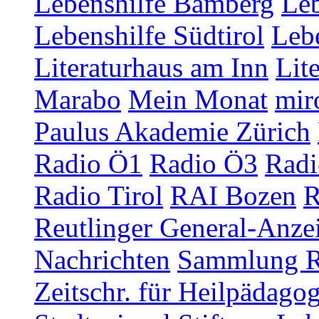
Lebenshilfe Bamberg
Leb
Lebenshilfe Südtirol
Lebe
Literaturhaus am Inn
Lit
Marabo
Mein Monat
mir
Paulus Akademie Zürich
Radio Ö1
Radio Ö3
Radi
Radio Tirol
RAI Bozen
R
Reutlinger General-Anze
Nachrichten
Sammlung R
Zeitschr. für Heilpädago