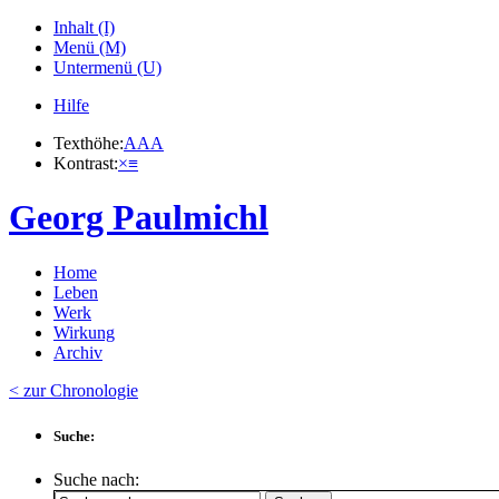
Inhalt (I)
Menü (M)
Untermenü (U)
Hilfe
Texthöhe:
A
A
A
Kontrast:
×
≡
Georg Paulmichl
Home
Leben
Werk
Wirkung
Archiv
< zur Chronologie
Suche:
Suche nach: