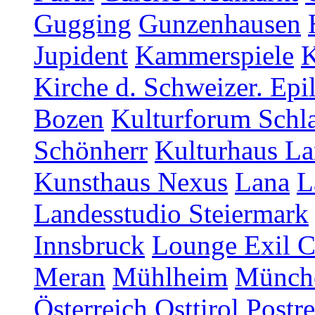
Gugging
Gunzenhausen
Jupident
Kammerspiele
K
Kirche d. Schweizer. Epi
Bozen
Kulturforum Schl
Schönherr
Kulturhaus La
Kunsthaus Nexus
Lana
L
Landesstudio Steiermark
Innsbruck
Lounge Exil C
Meran
Mühlheim
Münch
Österreich
Osttirol
Postr