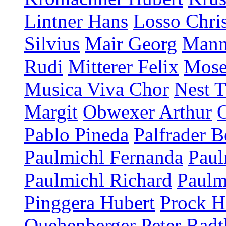
Lintner Hans
Losso Chris
Silvius
Mair Georg
Mann
Rudi
Mitterer Felix
Mose
Musica Viva Chor
Nest T
Margit
Obwexer Arthur
Pablo Pineda
Palfrader B
Paulmichl Fernanda
Paul
Paulmichl Richard
Paulm
Pinggera Hubert
Prock H
Quehenberger Peter
Radt