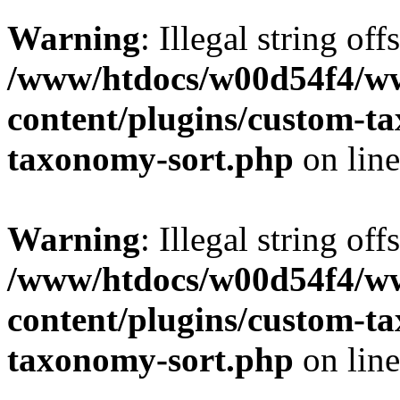
Warning
: Illegal string off
/www/htdocs/w00d54f4/w
content/plugins/custom-t
taxonomy-sort.php
on lin
Warning
: Illegal string off
/www/htdocs/w00d54f4/w
content/plugins/custom-t
taxonomy-sort.php
on lin