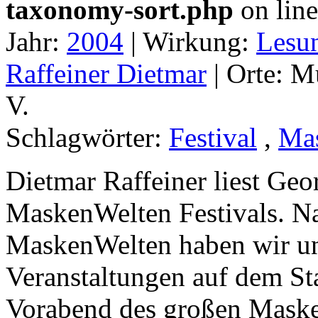
taxonomy-sort.php
on lin
Jahr:
2004
|
Wirkung:
Lesu
Raffeiner Dietmar
|
Orte:
Mü
V.
Schlagwörter:
Festival
,
Ma
Dietmar Raffeiner liest Ge
MaskenWelten Festivals. Na
MaskenWelten haben wir uns
Veranstaltungen auf dem St
Vorabend des großen Maske