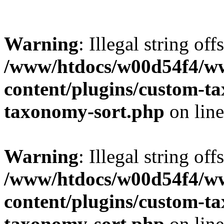
Warning
: Illegal string off
/www/htdocs/w00d54f4/w
content/plugins/custom-t
taxonomy-sort.php
on lin
Warning
: Illegal string off
/www/htdocs/w00d54f4/w
content/plugins/custom-t
taxonomy-sort.php
on lin