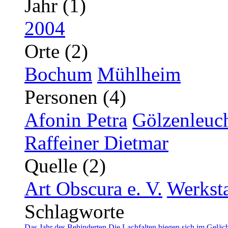
Jahr (1)
2004
Orte (2)
Bochum
Mühlheim
Personen (4)
Afonin Petra
Gölzenleuch
Raffeiner Dietmar
Quelle (2)
Art Obscura e. V.
Werksta
Schlagworte
Das Jahr des Behinderten
Die Lachfalten biegen sich im Geläch