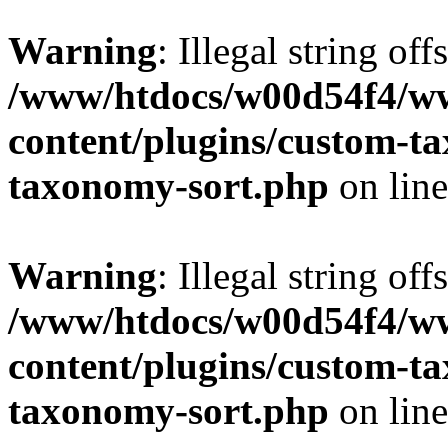
Warning
: Illegal string off
/www/htdocs/w00d54f4/w
content/plugins/custom-t
taxonomy-sort.php
on lin
Warning
: Illegal string off
/www/htdocs/w00d54f4/w
content/plugins/custom-t
taxonomy-sort.php
on lin