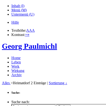
Inhalt (I)
Menü (M)
Untermenü (U)
Hilfe
Texthöhe:
A
A
A
Kontrast:
×
≡
Georg Paulmichl
Home
Leben
Werk
Wirkung
Archiv
Alles
>Heimatdorf
2
Einträge |
Sortierung ↓
Suche:
Suche nach: