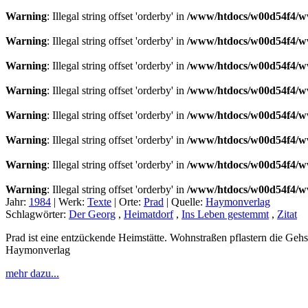
Warning
: Illegal string offset 'orderby' in
/www/htdocs/w00d54f4/ww
Warning
: Illegal string offset 'orderby' in
/www/htdocs/w00d54f4/ww
Warning
: Illegal string offset 'orderby' in
/www/htdocs/w00d54f4/ww
Warning
: Illegal string offset 'orderby' in
/www/htdocs/w00d54f4/ww
Warning
: Illegal string offset 'orderby' in
/www/htdocs/w00d54f4/ww
Warning
: Illegal string offset 'orderby' in
/www/htdocs/w00d54f4/ww
Warning
: Illegal string offset 'orderby' in
/www/htdocs/w00d54f4/ww
Warning
: Illegal string offset 'orderby' in
/www/htdocs/w00d54f4/ww
Jahr:
1984
|
Werk:
Texte
|
Orte:
Prad
|
Quelle:
Haymonverlag
Schlagwörter:
Der Georg
,
Heimatdorf
,
Ins Leben gestemmt
,
Zitat
Prad ist eine entzückende Heimstätte. Wohnstraßen pflastern die Geh
Haymonverlag
mehr dazu...