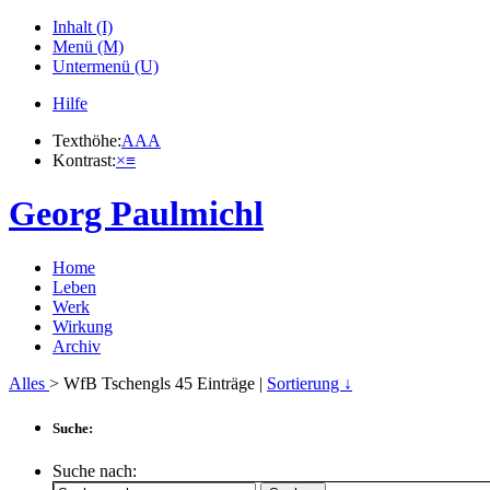
Inhalt (I)
Menü (M)
Untermenü (U)
Hilfe
Texthöhe:
A
A
A
Kontrast:
×
≡
Georg Paulmichl
Home
Leben
Werk
Wirkung
Archiv
Alles
> WfB Tschengls
45
Einträge |
Sortierung ↓
Suche:
Suche nach: