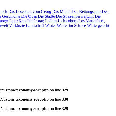
buch
Das Lesebuch vom Georg
Das Militär
Das Rettungsauto
Der
s Geschichte
Die Opas
Die Städte
Die Straßenverwaltung
Die
luogo
Jäger
Kapellenfesttag
Ladum
Lichtenberg
Los
Marienberg
rwelt
Verkürzte Landschaft
Winter
Winter im Schnee
Wintergesicht
t/custom-taxonomy-sort.php
on line
329
t/custom-taxonomy-sort.php
on line
330
t/custom-taxonomy-sort.php
on line
329