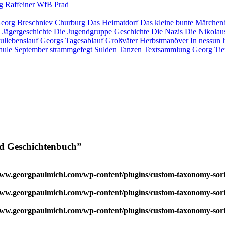
 Raffeiner
WfB Prad
eorg
Breschniev
Churburg
Das Heimatdorf
Das kleine bunte Märchen
 Jägergeschichte
Die Jugendgruppe Geschichte
Die Nazis
Die Nikolau
ullebenslauf
Georgs Tagesablauf
Großväter
Herbstmanöver
In nessun 
hule
September
strammgefegt
Sulden
Tanzen
Textsammlung Georg
Tie
d Geschichtenbuch”
w.georgpaulmichl.com/wp-content/plugins/custom-taxonomy-sor
w.georgpaulmichl.com/wp-content/plugins/custom-taxonomy-sor
w.georgpaulmichl.com/wp-content/plugins/custom-taxonomy-sor