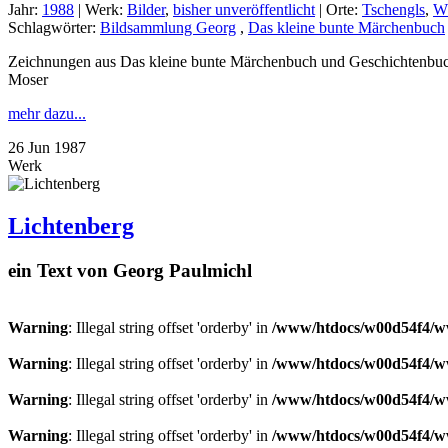
Jahr:
1988
|
Werk:
Bilder
,
bisher unveröffentlicht
|
Orte:
Tschengls
,
W
Schlagwörter:
Bildsammlung Georg
,
Das kleine bunte Märchenbuch
Zeichnungen aus Das kleine bunte Märchenbuch und Geschichtenbuc
Moser
mehr dazu...
26
Jun
1987
Werk
Lichtenberg
ein Text von Georg Paulmichl
Warning
: Illegal string offset 'orderby' in
/www/htdocs/w00d54f4/ww
Warning
: Illegal string offset 'orderby' in
/www/htdocs/w00d54f4/ww
Warning
: Illegal string offset 'orderby' in
/www/htdocs/w00d54f4/ww
Warning
: Illegal string offset 'orderby' in
/www/htdocs/w00d54f4/ww