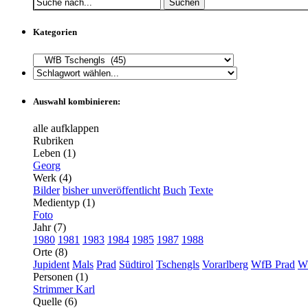
Suchen
Kategorien
Auswahl kombinieren:
alle aufklappen
Rubriken
Leben (1)
Georg
Werk (4)
Bilder
bisher unveröffentlicht
Buch
Texte
Medientyp (1)
Foto
Jahr (7)
1980
1981
1983
1984
1985
1987
1988
Orte (8)
Jupident
Mals
Prad
Südtirol
Tschengls
Vorarlberg
WfB Prad
W
Personen (1)
Strimmer Karl
Quelle (6)