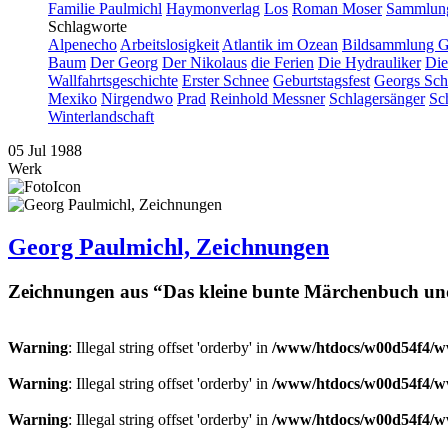
Familie Paulmichl
Haymonverlag
Los
Roman Moser
Sammlung
Schlagworte
Alpenecho
Arbeitslosigkeit
Atlantik im Ozean
Bildsammlung G
Baum
Der Georg
Der Nikolaus
die Ferien
Die Hydrauliker
Die
Wallfahrtsgeschichte
Erster Schnee
Geburtstagsfest
Georgs Sch
Mexiko
Nirgendwo
Prad
Reinhold Messner
Schlagersänger
Sc
Winterlandschaft
05
Jul
1988
Werk
Georg Paulmichl, Zeichnungen
Zeichnungen aus “Das kleine bunte Märchenbuch un
Warning
: Illegal string offset 'orderby' in
/www/htdocs/w00d54f4/ww
Warning
: Illegal string offset 'orderby' in
/www/htdocs/w00d54f4/ww
Warning
: Illegal string offset 'orderby' in
/www/htdocs/w00d54f4/ww