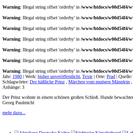
Warning
: Illegal string offset 'orderby' in
/www/htdocs/w00d54f4/ww
Warning
: Illegal string offset 'orderby' in
/www/htdocs/w00d54f4/ww
Warning
: Illegal string offset 'orderby' in
/www/htdocs/w00d54f4/ww
Warning
: Illegal string offset 'orderby' in
/www/htdocs/w00d54f4/ww
Warning
: Illegal string offset 'orderby' in
/www/htdocs/w00d54f4/ww
Warning
: Illegal string offset 'orderby' in
/www/htdocs/w00d54f4/ww
Warning
: Illegal string offset 'orderby' in
/www/htdocs/w00d54f4/ww
Jahr:
1980
|
Werk:
bisher unveröffentlicht
,
Texte
|
Orte:
Prad
|
Quelle
Schlagwörter:
Der häßliche Prinz
,
Märchen vom mutigen Männlein
Anhänge:
3
Der Prinz wohnte in einem schönen großen Schloß. Hunde bewachten 
Georg Paulmichl
mehr dazu...