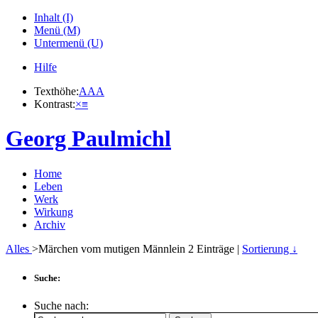
Inhalt (I)
Menü (M)
Untermenü (U)
Hilfe
Texthöhe:
A
A
A
Kontrast:
×
≡
Georg Paulmichl
Home
Leben
Werk
Wirkung
Archiv
Alles
>Märchen vom mutigen Männlein
2
Einträge |
Sortierung ↓
Suche:
Suche nach: