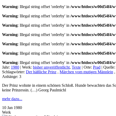
Warning
: Illegal string offset 'orderby' in
/www/htdocs/w00d54f4/ww
Warning
: Illegal string offset 'orderby' in
/www/htdocs/w00d54f4/ww
Warning
: Illegal string offset 'orderby' in
/www/htdocs/w00d54f4/ww
Warning
: Illegal string offset 'orderby' in
/www/htdocs/w00d54f4/ww
Warning
: Illegal string offset 'orderby' in
/www/htdocs/w00d54f4/ww
Warning
: Illegal string offset 'orderby' in
/www/htdocs/w00d54f4/ww
Warning
: Illegal string offset 'orderby' in
/www/htdocs/w00d54f4/ww
Jahr:
1980
|
Werk:
bisher unveröffentlicht
,
Texte
|
Orte:
Prad
|
Quelle
Schlagwörter:
Der häßliche Prinz
,
Märchen vom mutigen Männlein
Anhänge:
3
Der Prinz wohnte in einem schönen Schloß. Hunde bewachten das Schl
keine Prinzessin. (…) Georg Paulmichl
mehr dazu...
10
Jan
1980
Werk