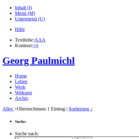
Inhalt (I)
Menü (M)
Untermenü (U)
Hilfe
Texthöhe:
A
A
A
Kontrast:
×
≡
Georg Paulmichl
Home
Leben
Werk
Wirkung
Archiv
Alles
>Ohrenschmaus
1
Eintrag |
Sortierung ↓
Suche:
Suche nach: