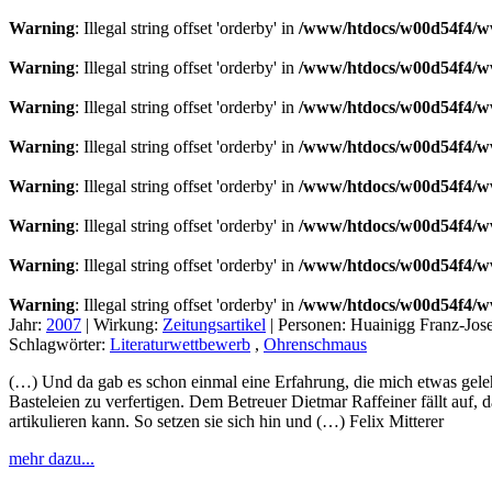
Warning
: Illegal string offset 'orderby' in
/www/htdocs/w00d54f4/ww
Warning
: Illegal string offset 'orderby' in
/www/htdocs/w00d54f4/ww
Warning
: Illegal string offset 'orderby' in
/www/htdocs/w00d54f4/ww
Warning
: Illegal string offset 'orderby' in
/www/htdocs/w00d54f4/ww
Warning
: Illegal string offset 'orderby' in
/www/htdocs/w00d54f4/ww
Warning
: Illegal string offset 'orderby' in
/www/htdocs/w00d54f4/ww
Warning
: Illegal string offset 'orderby' in
/www/htdocs/w00d54f4/ww
Warning
: Illegal string offset 'orderby' in
/www/htdocs/w00d54f4/ww
Jahr:
2007
|
Wirkung:
Zeitungsartikel
|
Personen:
Huainigg Franz-Jos
Schlagwörter:
Literaturwettbewerb
,
Ohrenschmaus
(…) Und da gab es schon einmal eine Erfahrung, die mich etwas gelehr
Basteleien zu verfertigen. Dem Betreuer Dietmar Raffeiner fällt auf,
artikulieren kann. So setzen sie sich hin und (…) Felix Mitterer
mehr dazu...