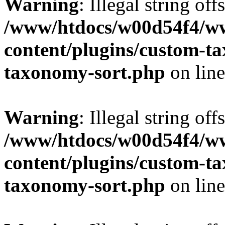
Warning
: Illegal string off
/www/htdocs/w00d54f4/w
content/plugins/custom-t
taxonomy-sort.php
on lin
Warning
: Illegal string off
/www/htdocs/w00d54f4/w
content/plugins/custom-t
taxonomy-sort.php
on lin