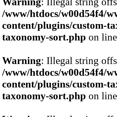
Warning
: Illegal string off
/www/htdocs/w00d54f4/w
content/plugins/custom-t
taxonomy-sort.php
on lin
Warning
: Illegal string off
/www/htdocs/w00d54f4/w
content/plugins/custom-t
taxonomy-sort.php
on lin