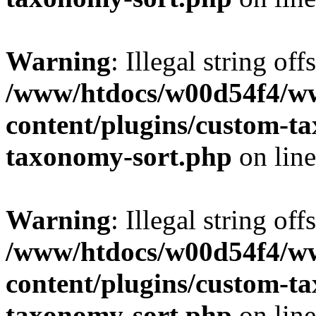
Warning
: Illegal string off
/www/htdocs/w00d54f4/w
content/plugins/custom-t
taxonomy-sort.php
on lin
Warning
: Illegal string off
/www/htdocs/w00d54f4/w
content/plugins/custom-t
taxonomy-sort.php
on lin