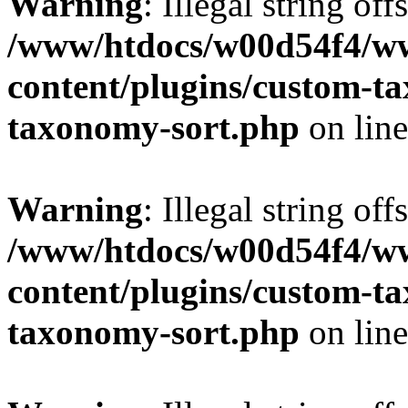
Warning
: Illegal string off
/www/htdocs/w00d54f4/w
content/plugins/custom-t
taxonomy-sort.php
on lin
Warning
: Illegal string off
/www/htdocs/w00d54f4/w
content/plugins/custom-t
taxonomy-sort.php
on lin