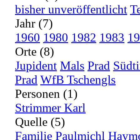
bisher unveröffentlicht
T
Jahr (7)
1960
1980
1982
1983
19
Orte (8)
Jupident
Mals
Prad
Südti
Prad
WfB Tschengls
Personen (1)
Strimmer Karl
Quelle (5)
Familie Paulmichl
Haymo