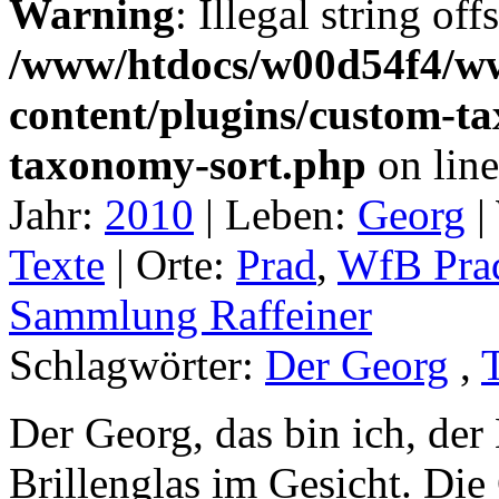
Warning
: Illegal string off
/www/htdocs/w00d54f4/w
content/plugins/custom-t
taxonomy-sort.php
on lin
Jahr:
2010
|
Leben:
Georg
|
Texte
|
Orte:
Prad
,
WfB Pra
Sammlung Raffeiner
Schlagwörter:
Der Georg
,
Der Georg, das bin ich, d
Brillenglas im Gesicht. Die