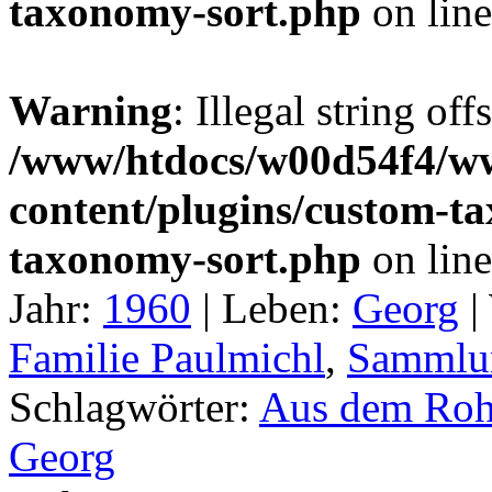
taxonomy-sort.php
on lin
Warning
: Illegal string off
/www/htdocs/w00d54f4/w
content/plugins/custom-t
taxonomy-sort.php
on lin
Jahr:
1960
|
Leben:
Georg
|
Familie Paulmichl
,
Sammlun
Schlagwörter:
Aus dem Rohr
Georg