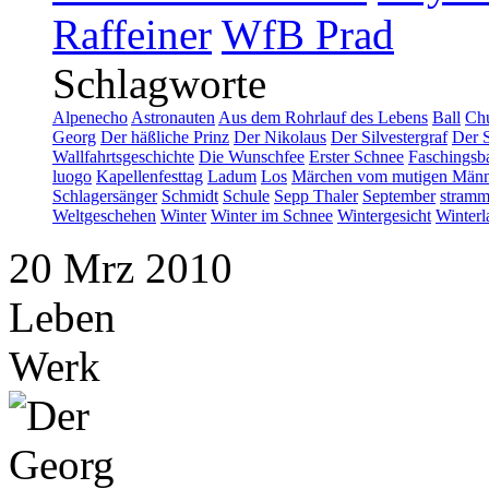
Raffeiner
WfB Prad
Schlagworte
Alpenecho
Astronauten
Aus dem Rohrlauf des Lebens
Ball
Ch
Georg
Der häßliche Prinz
Der Nikolaus
Der Silvestergraf
Der S
Wallfahrtsgeschichte
Die Wunschfee
Erster Schnee
Faschingsba
luogo
Kapellenfesttag
Ladum
Los
Märchen vom mutigen Männ
Schlagersänger
Schmidt
Schule
Sepp Thaler
September
stramm
Weltgeschehen
Winter
Winter im Schnee
Wintergesicht
Winterl
20
Mrz
2010
Leben
Werk