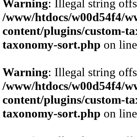
Warning
: Illegal string off
/www/htdocs/w00d54f4/w
content/plugins/custom-t
taxonomy-sort.php
on lin
Warning
: Illegal string off
/www/htdocs/w00d54f4/w
content/plugins/custom-t
taxonomy-sort.php
on lin