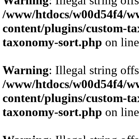
Warning
: Illegal string off
/www/htdocs/w00d54f4/w
content/plugins/custom-t
taxonomy-sort.php
on lin
Warning
: Illegal string off
/www/htdocs/w00d54f4/w
content/plugins/custom-t
taxonomy-sort.php
on lin