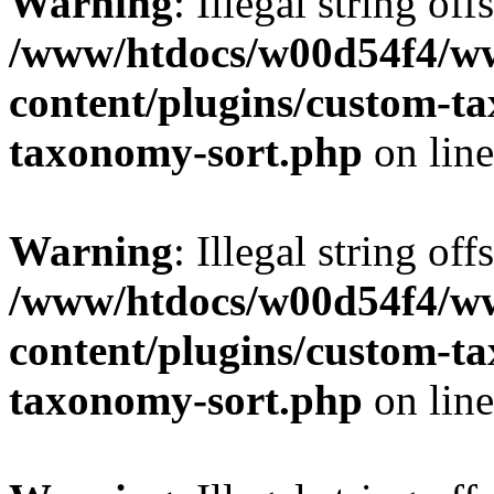
Warning
: Illegal string off
/www/htdocs/w00d54f4/w
content/plugins/custom-t
taxonomy-sort.php
on lin
Warning
: Illegal string off
/www/htdocs/w00d54f4/w
content/plugins/custom-t
taxonomy-sort.php
on lin