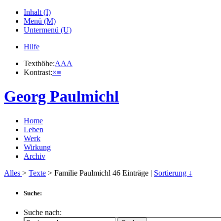
Inhalt (I)
Menü (M)
Untermenü (U)
Hilfe
Texthöhe:
A
A
A
Kontrast:
×
≡
Georg Paulmichl
Home
Leben
Werk
Wirkung
Archiv
Alles
>
Texte
> Familie Paulmichl
46
Einträge |
Sortierung ↓
Suche:
Suche nach: