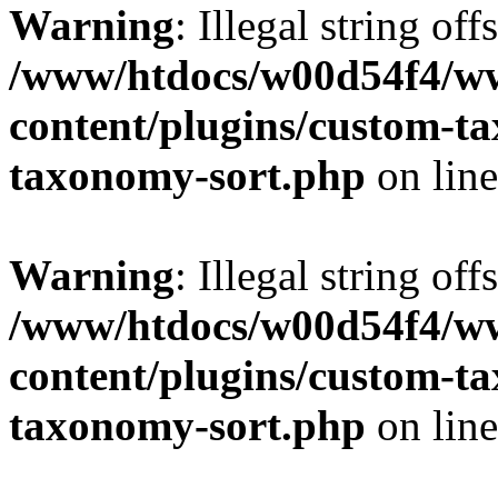
Warning
: Illegal string off
/www/htdocs/w00d54f4/w
content/plugins/custom-t
taxonomy-sort.php
on lin
Warning
: Illegal string off
/www/htdocs/w00d54f4/w
content/plugins/custom-t
taxonomy-sort.php
on lin