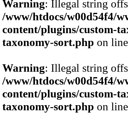
Warning
: Illegal string off
/www/htdocs/w00d54f4/w
content/plugins/custom-t
taxonomy-sort.php
on lin
Warning
: Illegal string off
/www/htdocs/w00d54f4/w
content/plugins/custom-t
taxonomy-sort.php
on lin