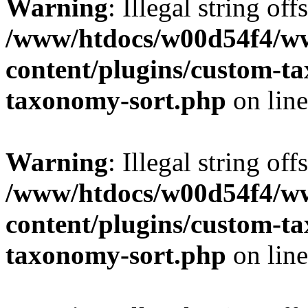
Warning
: Illegal string off
/www/htdocs/w00d54f4/w
content/plugins/custom-t
taxonomy-sort.php
on lin
Warning
: Illegal string off
/www/htdocs/w00d54f4/w
content/plugins/custom-t
taxonomy-sort.php
on lin