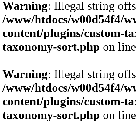
Warning
: Illegal string off
/www/htdocs/w00d54f4/w
content/plugins/custom-t
taxonomy-sort.php
on lin
Warning
: Illegal string off
/www/htdocs/w00d54f4/w
content/plugins/custom-t
taxonomy-sort.php
on lin