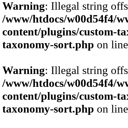
Warning
: Illegal string off
/www/htdocs/w00d54f4/w
content/plugins/custom-t
taxonomy-sort.php
on lin
Warning
: Illegal string off
/www/htdocs/w00d54f4/w
content/plugins/custom-t
taxonomy-sort.php
on lin