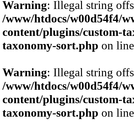
Warning
: Illegal string off
/www/htdocs/w00d54f4/w
content/plugins/custom-t
taxonomy-sort.php
on lin
Warning
: Illegal string off
/www/htdocs/w00d54f4/w
content/plugins/custom-t
taxonomy-sort.php
on lin