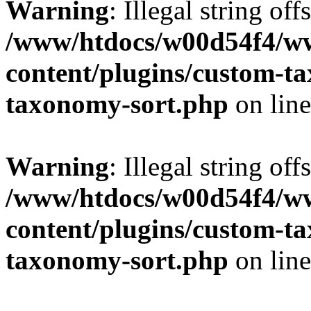
Warning
: Illegal string off
/www/htdocs/w00d54f4/w
content/plugins/custom-t
taxonomy-sort.php
on lin
Warning
: Illegal string off
/www/htdocs/w00d54f4/w
content/plugins/custom-t
taxonomy-sort.php
on lin